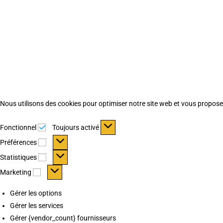
Nous utilisons des cookies pour optimiser notre site web et vous proposer 
Fonctionnel
Fonctionnel
Toujours activé
Préférences
Préférences
Statistiques
Statistiques
Marketing
Marketing
Gérer les options
Gérer les services
Gérer {vendor_count} fournisseurs