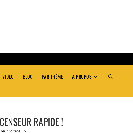
VIDEO
BLOG
PAR THÈME
A PROPOS
TOGGLE
WEBSITE
CENSEUR RAPIDE !
SEARCH
seur rapide !
>