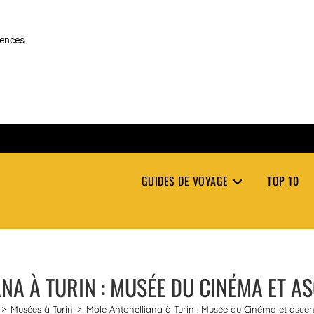
rences
GUIDES DE VOYAGE
TOP 10
NA À TURIN : MUSÉE DU CINÉMA ET AS
>
Musées à Turin
>
Mole Antonelliana à Turin : Musée du Cinéma et ascen