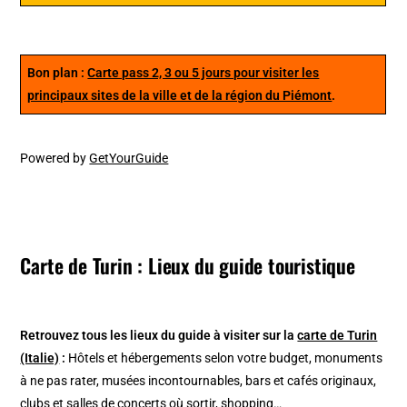
Bon plan :
Carte pass 2, 3 ou 5 jours pour visiter les
principaux sites de la ville et de la région du Piémont
.
Powered by
GetYourGuide
Carte de Turin : Lieux du guide touristique
Retrouvez tous les lieux du guide à visiter sur la
carte de Turin
(Italie)
:
Hôtels et hébergements selon votre budget, monuments
à ne pas rater, musées incontournables, bars et cafés originaux,
clubs et salles de concerts où sortir, shopping…