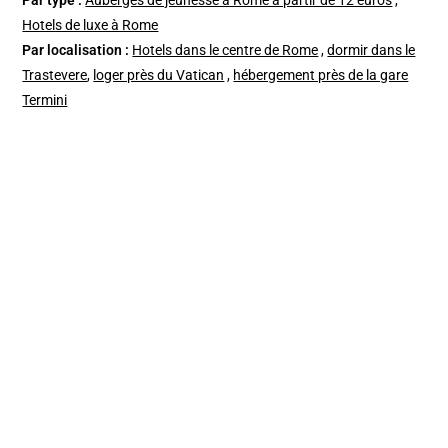
Par type :
Auberges de jeunesse à Rome à partir de 12 euros
,
Hotels de luxe à Rome
Par localisation :
Hotels dans le centre de Rome
,
dormir dans le
Trastevere
,
loger près du Vatican
,
hébergement près de la gare
Termini