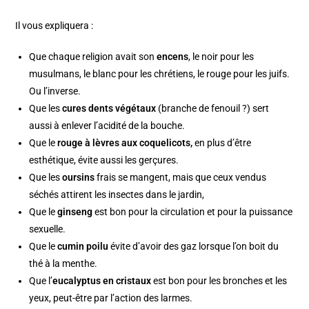
Il vous expliquera :
Que chaque religion avait son
encens
, le noir pour les
musulmans, le blanc pour les chrétiens, le rouge pour les juifs.
Ou l’inverse.
Que les
cures dents végétaux
(branche de fenouil ?) sert
aussi à enlever l’acidité de la bouche.
Que le
rouge à lèvres aux coquelicots,
en plus d’être
esthétique, évite aussi les gerçures.
Que les
oursins
frais se mangent, mais que ceux vendus
séchés attirent les insectes dans le jardin,
Que le
ginseng
est bon pour la circulation et pour la puissance
sexuelle.
Que le
cumin poilu
évite d’avoir des gaz lorsque l’on boit du
thé à la menthe.
Que l’
eucalyptus en cristaux
est bon pour les bronches et les
yeux, peut-être par l’action des larmes.