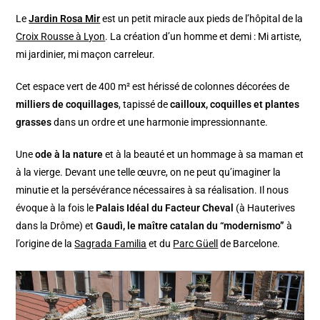
Le
Jardin Rosa Mir
est un petit miracle aux pieds de l’hôpital de la
Croix Rousse à Lyon
. La création d’un homme et demi : Mi artiste,
mi jardinier, mi maçon carreleur.
Cet espace vert de 400 m² est hérissé de colonnes décorées de
milliers de coquillages
, tapissé de
cailloux, coquilles et plantes
grasses
dans un ordre et une harmonie impressionnante.
Une
ode à la nature
et à la beauté et un hommage à sa maman et
à la vierge. Devant une telle œuvre, on ne peut qu’imaginer la
minutie et la persévérance nécessaires à sa réalisation. Il nous
évoque à la fois le
Palais Idéal du Facteur Cheval
(à Hauterives
dans la Drôme) et
Gaudì, le maître catalan du “modernismo”
à
l’origine de la
Sagrada Familia
et du
Parc Güell
de Barcelone.