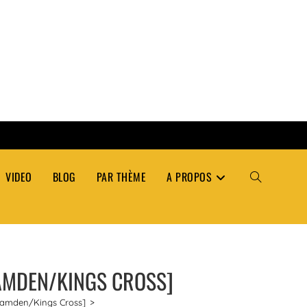
VIDEO
BLOG
PAR THÈME
A PROPOS
TOGGLE
WEBSITE
AMDEN/KINGS CROSS]
SEARCH
/Camden/Kings Cross]
>