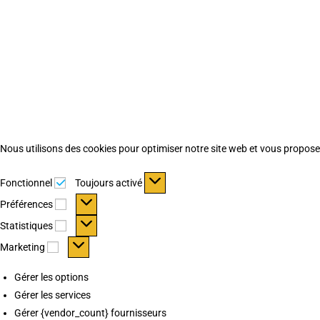
Nous utilisons des cookies pour optimiser notre site web et vous proposer 
Fonctionnel
Fonctionnel
Toujours activé
Préférences
Préférences
Statistiques
Statistiques
Marketing
Marketing
Gérer les options
Gérer les services
Gérer {vendor_count} fournisseurs