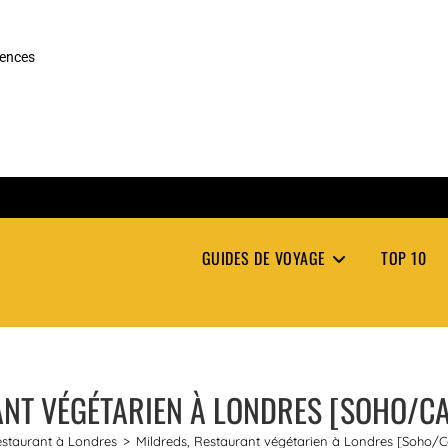
rences
GUIDES DE VOYAGE
TOP 10
ANT VÉGÉTARIEN À LONDRES [SOHO/C
staurant à Londres
>
Mildreds, Restaurant végétarien à Londres [Soho