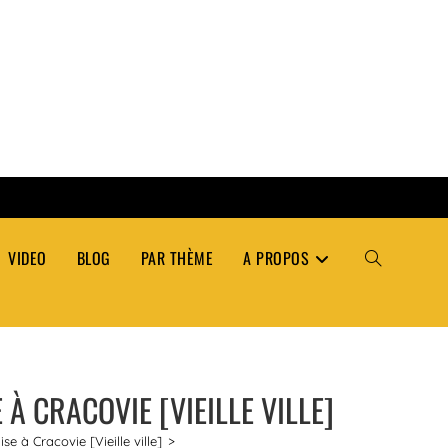
VIDEO
BLOG
PAR THÈME
A PROPOS
TOGGLE
WEBSITE
À CRACOVIE [VIEILLE VILLE]
SEARCH
e à Cracovie [Vieille ville]
>