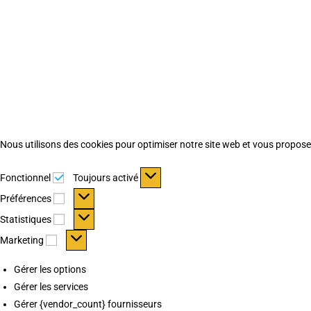
Nous utilisons des cookies pour optimiser notre site web et vous proposer 
Fonctionnel
Fonctionnel
Toujours activé
Préférences
Préférences
Statistiques
Statistiques
Marketing
Marketing
Gérer les options
Gérer les services
Gérer {vendor_count} fournisseurs