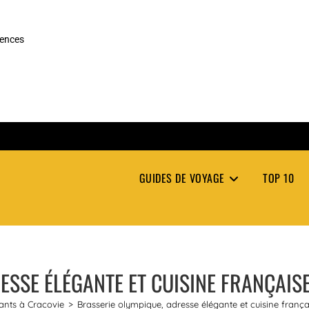
rences
GUIDES DE VOYAGE
TOP 10
SSE ÉLÉGANTE ET CUISINE FRANÇAISE 
ants à Cracovie
>
Brasserie olympique, adresse élégante et cuisine français