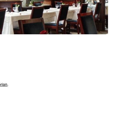
orian
.