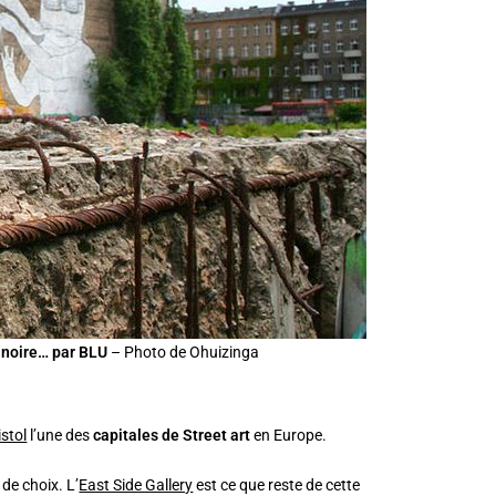
e noire… par BLU
– Photo de Ohuizinga
istol
l’une des
capitales de Street art
en Europe.
 de choix. L’
East Side Gallery
est ce que reste de cette