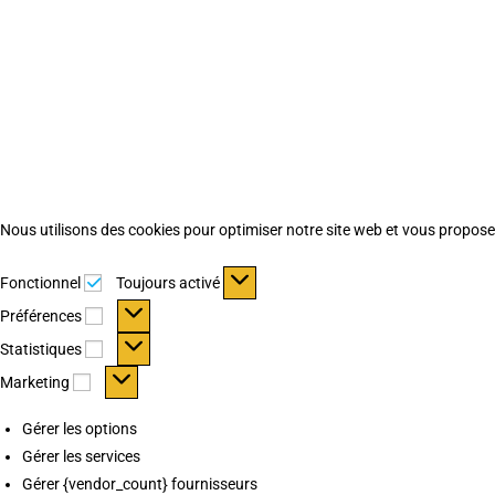
Nous utilisons des cookies pour optimiser notre site web et vous proposer 
Fonctionnel
Fonctionnel
Toujours activé
Préférences
Préférences
Statistiques
Statistiques
Marketing
Marketing
Gérer les options
Gérer les services
Gérer {vendor_count} fournisseurs