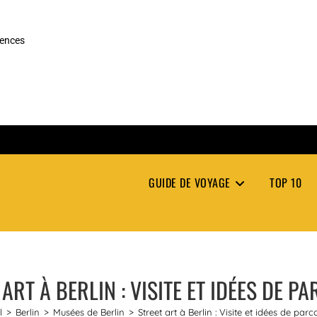
rences
GUIDE DE VOYAGE
TOP 10
 ART À BERLIN : VISITE ET IDÉES DE P
l
>
Berlin
>
Musées de Berlin
>
Street art à Berlin : Visite et idées de parc