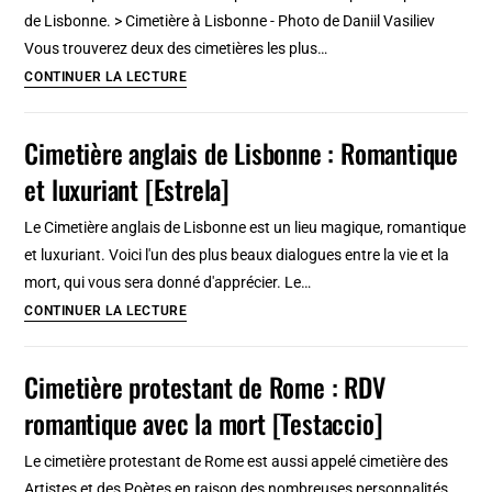
de Lisbonne. > Cimetière à Lisbonne - Photo de Daniil Vasiliev
Vous trouverez deux des cimetières les plus…
4
CONTINUER LA LECTURE
cimetières
de
Cimetière anglais de Lisbonne : Romantique
Lisbonne
et luxuriant [Estrela]
:
Romantique,
Le Cimetière anglais de Lisbonne est un lieu magique, romantique
atypique
et luxuriant. Voici l'un des plus beaux dialogues entre la vie et la
et
mort, qui vous sera donné d'apprécier. Le…
insolite
Cimetière
CONTINUER LA LECTURE
anglais
de
Cimetière protestant de Rome : RDV
Lisbonne
romantique avec la mort [Testaccio]
:
Romantique
Le cimetière protestant de Rome est aussi appelé cimetière des
et
Artistes et des Poètes en raison des nombreuses personnalités