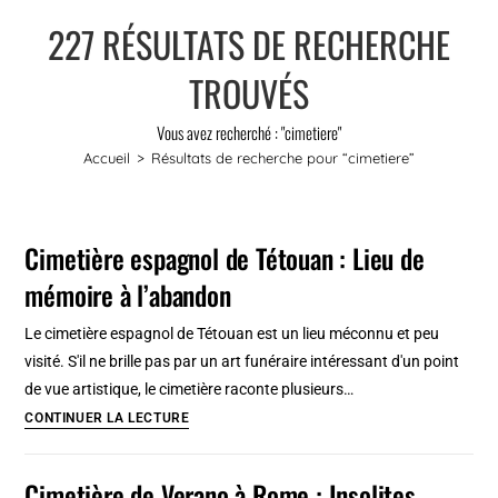
227
RÉSULTATS DE RECHERCHE
TROUVÉS
Vous avez recherché : "cimetiere"
Accueil
>
Résultats de recherche pour
“cimetiere”
Cimetière espagnol de Tétouan : Lieu de
mémoire à l’abandon
Le cimetière espagnol de Tétouan est un lieu méconnu et peu
visité. S'il ne brille pas par un art funéraire intéressant d'un point
de vue artistique, le cimetière raconte plusieurs…
Cimetière
CONTINUER LA LECTURE
espagnol
de
Cimetière de Verano à Rome : Insolites