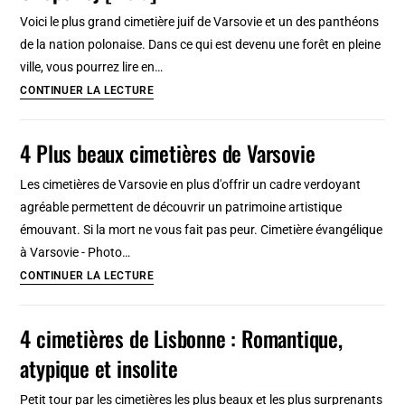
dont
Voici le plus grand cimetière juif de Varsovie et un des panthéons
le
de la nation polonaise. Dans ce qui est devenu une forêt en pleine
gigantesque
ville, vous pourrez lire en…
Glasnevin
Impressionnant
CONTINUER LA LECTURE
cimetière
juif
4 Plus beaux cimetières de Varsovie
de
Varsovie
Les cimetières de Varsovie en plus d'offrir un cadre verdoyant
na
agréable permettent de découvrir un patrimoine artistique
Okopowej
émouvant. Si la mort ne vous fait pas peur. Cimetière évangélique
[Wola]
à Varsovie - Photo…
4
CONTINUER LA LECTURE
Plus
beaux
4 cimetières de Lisbonne : Romantique,
cimetières
atypique et insolite
de
Varsovie
Petit tour par les cimetières les plus beaux et les plus surprenants