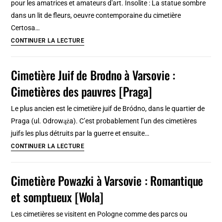
pour les amatrices et amateurs d'art. Insolite : La statue sombre
dans un lit de fleurs, oeuvre contemporaine du cimetière
Certosa…
Cimetière
CONTINUER LA LECTURE
de
Certosa
Cimetière Juif de Brodno à Varsovie :
à
Cimetières des pauvres [Praga]
Bologne
:
Le plus ancien est le cimetière juif de Bródno, dans le quartier de
Beau
Praga (ul. Odrowąża). C’est probablement l’un des cimetières
et
juifs les plus détruits par la guerre et ensuite…
romantique
Cimetière
CONTINUER LA LECTURE
!
Juif
de
Cimetière Powazki à Varsovie : Romantique
Brodno
et somptueux [Wola]
à
Varsovie
Les cimetières se visitent en Pologne comme des parcs ou
: