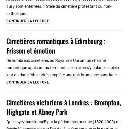
luxuriant
qui y sont enterrées. > Stèle du cimetière protestant ou non-
[Estrela]
catholique…
Cimetière
CONTINUER LA LECTURE
protestant
de
Cimetières romantiques à Edimbourg :
Rome
Frisson et émotion
:
RDV
De nombreux cimetières au Royaume Uni ont un charme
romantique
romantique apaisant ou terrifiant, selon si on s'y balade en plein
avec
jour ou dans l'obscurité complète une nuit brumeuse sans lune.…
la
Cimetières
CONTINUER LA LECTURE
mort
romantiques
[Testaccio]
à
Cimetières victoriens à Londres : Brompton,
Edimbourg
Highgate et Abney Park
:
Frisson
Que soyez passionnéE par la période victorienne (1820-1900) ou
et
fascinéE comme elle par l'au de-là, le fantastique et la nature, le