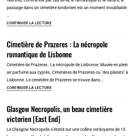
émotion
passage dans un cimetière londonien est un moment inoubliable.
…
Cimetières
CONTINUER LA LECTURE
victoriens
à
Cimetière de Prazeres : La nécropole
Londres
romantique de Lisbonne
:
Brompton,
Cimetière de Prazeres : La nécropole de Lisbonne. Musée en plein
Highgate
air parfumé aux cyprès. Cimetières de Prazeres ou "des plaisirs" à
et
Lisbonne. Le cimetière de Prazeres se trouve dans…
Abney
Cimetière
CONTINUER LA LECTURE
Park
de
Prazeres
Glasgow Necropolis, un beau cimetière
:
victorien [East End]
La
nécropole
Le Glasgow Necropolis s’étend sur une colline verdoyante de 15
romantique