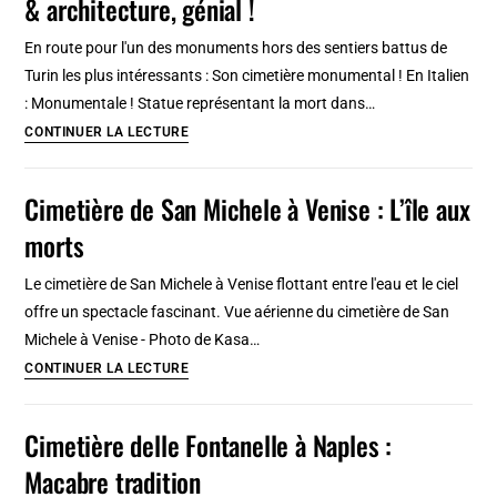
& architecture, génial !
Saint-
André
En route pour l'un des monuments hors des sentiers battus de
à
Turin les plus intéressants : Son cimetière monumental ! En Italien
Tanger
: Monumentale ! Statue représentant la mort dans…
:
Cimetière
CONTINUER LA LECTURE
Insolite
Monumental
et
à
Cimetière de San Michele à Venise : L’île aux
paisible
Turin
morts
:
Sculptures
Le cimetière de San Michele à Venise flottant entre l'eau et le ciel
&
offre un spectacle fascinant. Vue aérienne du cimetière de San
architecture,
Michele à Venise - Photo de Kasa…
génial
Cimetière
CONTINUER LA LECTURE
!
de
San
Cimetière delle Fontanelle à Naples :
Michele
Macabre tradition
à