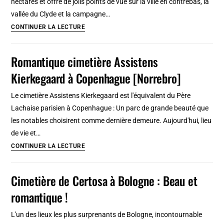
hectares et offre de jolis points de vue sur la ville en contrebas, la
de
vallée du Clyde et la campagne…
Lisbonne
Glasgow
CONTINUER LA LECTURE
Necropolis,
un
Romantique cimetière Assistens
beau
Kierkegaard à Copenhague [Norrebro]
cimetière
victorien
Le cimetière Assistens Kierkegaard est l'équivalent du Père
[East
Lachaise parisien à Copenhague : Un parc de grande beauté que
End]
les notables choisirent comme dernière demeure. Aujourd'hui, lieu
de vie et…
Romantique
CONTINUER LA LECTURE
cimetière
Assistens
Cimetière de Certosa à Bologne : Beau et
Kierkegaard
romantique !
à
Copenhague
L'un des lieux les plus surprenants de Bologne, incontournable
[Norrebro]