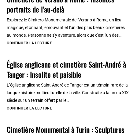
Tétouan
portraits de l’au-delà
:
Lieu
Explorez le Cimitero Monumentale del Verano à Rome, un lieu
de
magique, étonnant, émouvant et l'un des plus beaux cimetières
mémoire
au monde. Personne ne s'y aventure, alors que c'est l'un des…
à
Cimetière
CONTINUER LA LECTURE
l’abandon
de
Verano
Église anglicane et cimetière Saint-André à
à
Tanger : Insolite et paisible
Rome
:
L’église anglicane Saint-André de Tanger est un témoin rare de la
Insolites
longue histoire multiculturelle de la ville. Construite à la fin du XIXᵉ
portraits
siècle sur un terrain offert par le…
de
Église
CONTINUER LA LECTURE
l’au-
anglicane
delà
et
Cimetière Monumental à Turin : Sculptures
cimetière