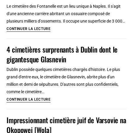
Venise
Le cimetière des Fontanelle est un lieu unique à Naples. Il s'agit
:
d'une ancienne carrière abritant un ossuaire composé de
L’île
plusieurs milliers d'ossements. Il occupe une superficie de 3 000…
aux
Cimetière
CONTINUER LA LECTURE
morts
delle
Fontanelle
4 cimetières surprenants à Dublin dont le
à
gigantesque Glasnevin
Naples
:
Dublin possède quelques cimetières chargés d'histoire. Le plus
Macabre
grand d'entre eux, le cimetière de Glasnevin, abrite plus d'un
tradition
million et demi de sépultures. D'autres sont plus confidentiels,
comme le cimetière…
4
CONTINUER LA LECTURE
cimetières
surprenants
Impressionnant cimetière juif de Varsovie na
à
Okopowej [Wola]
Dublin