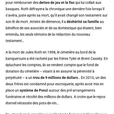
pour rembourser des
dettes de jeu et le fisc
qui lui collait aux
basques. Roth défrayera la chronique une dernière fois lorsqu’il
s’avéra, juste après sa mort, qu’il avait changé son testament sur
son lit de mort. Atteint de démence, il a
déshérité sa famille
au
bénéfice de ses associés et de sa domestique qui étaient, bien
entendu, les seuls témoins de la rédaction du nouveau
testament…
A la mort de Jules Roth en 1998, le cimetière au bord de la
banqueroute a été racheté par les frères Tyler et Brent Cassity. En
épluchant les comptes, ils se rendent compte que le fond de
dotation du cimetière – visant à en assurer la pérennité à
perpétuité – a un
trou de 9 millions de dollars
… En 2010, un des
deux frères est condamné pour escroquerie, après avoir mis en
place un
système de Ponzi
autour des pré-arrangements
funéraires et récolté des millions de dollars. A croire que le repos
éternel nécessite des pots-de-vin…