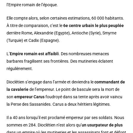
l’Empire romain de l’époque.
Elle compte alors, selon certaines estimations, 60 000 habitants.
À titre de comparaison, c’est le
6e centre urbain le plus peuplée
derrière Rome, Alexandrie (Egypte), Antioche (Syrie), Smyrne
(Turquie) et Cadix (Espagne).
L’
Empire romain est affaibli
. Des nombreuses menaces
barbares fragilisent ses frontières. Des mutineries éclatent
régulièrement.
Dioclétien s’engage dans l’armée et deviendra le
commandant de
la cavalerie
de l’empereur. Le point de bascule sera la mort de
son
empereur Carus
foudroyé dans sa tente après avoir vaincu
la Perse des Sassanides. Carus a deux héritiers légitimes.
Il a 40 ans lorsqu’il est proclamé empereur par ses soldats. Nous
sommes en 284. Dioclétien n’est alors qu’
un usurpateur de plus
dans un empire où les mutineries et les assassinats font et défont