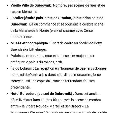
Vieille Ville de Dubrovnik
: Nombreuses scènes de rues et de
rassemblements,
Escalier jésuite puis la rue de Stradun, la rue principale de
Dubrovnik :
Là où commence et se poursuit la célèbre scène
de la Marche de la Honte (walk of shame) avec Cersei
Lannister nue.
Musée ethnographique :
Il sert de cadre au bordel de Petyr
Baelish aka Littlefinger.
Palais du recteur :
La cour et son escalier majestueux
préfigure le palais du roi de Qarth.
Île de Lokrum :
La réception en l’honneur de Daenerys donnée
par le roi de Qarth a lieu dans le jardin du monastère. Ici se
trouve aussi une copie du Trone de fer rendant fou ses
prétendants.
Hotel Belvedere (au sud de Dubrovnik) :
Dans cet ancien
hôtel livré aux fans d’urbex fût tournée la scène de combat
entre « la Vipère Rouge » Martell et Ser Gregor « La
Montagne » Clegane. Véritable verrue architecturale de la côte