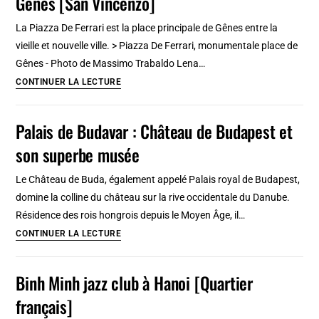
Gênes [San Vincenzo]
romantique
La Piazza De Ferrari est la place principale de Gênes entre la
et
vieille et nouvelle ville. > Piazza De Ferrari, monumentale place de
imprononçable
Gênes - Photo de Massimo Trabaldo Lena…
Vltava
Piazza
CONTINUER LA LECTURE
De
Ferrari,
Palais de Budavar : Château de Budapest et
monumentale
son superbe musée
place
de
Le Château de Buda, également appelé Palais royal de Budapest,
Gênes
domine la colline du château sur la rive occidentale du Danube.
[San
Résidence des rois hongrois depuis le Moyen Âge, il…
Vincenzo]
Palais
CONTINUER LA LECTURE
de
Budavar
Binh Minh jazz club à Hanoi [Quartier
:
français]
Château