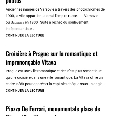
photos
surprenant
Anciennes images de Varsovie à travers des photochromes de
musée
1900, la ville appartient alors à l'empire russe. Varsovie
[Vieille
ou Варшава en 1900 Suite à l'échec du soulèvement
Ville
indépendantiste…
]
Varsovie
CONTINUER LA LECTURE
en
1900
Croisière à Prague sur la romantique et
dans
imprononçable Vltava
d’anciennes
et
Prague est une ville romantique et rien n'est plus romantique
belles
qu'une croisière dans une ville romantique. La Vltava offre un
photos
cadre inédit pour apprécier la capitale tchèque sous un angle…
Croisière
CONTINUER LA LECTURE
à
Prague
Piazza De Ferrari, monumentale place de
sur
la