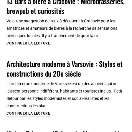
13 Bars à bière à Cracovie : Microbrasseries,
Saint
brewpub et curiosités
Petersbourg
:
Voici une suggestion de lieux à découvrir à Cracovie pour les
Festivités
amatrices et amateurs de bières à la recherche de sensations
et
bieresques locales. Il y a franchement de quoi faire…
programme
13
CONTINUER LA LECTURE
Bars
à
Architecture moderne à Varsovie : Styles et
bière
constructions du 20e siècle
à
Cracovie
L'architecture moderne de Varsovie est un des aspects qui ne
:
laissent personne indifférent, habitants et touristes inclus. Petit
Microbrasseries,
détour par les styles modernistes et social-réalistes et les
brewpub
constructions les plus…
et
Architecture
CONTINUER LA LECTURE
curiosités
moderne
à