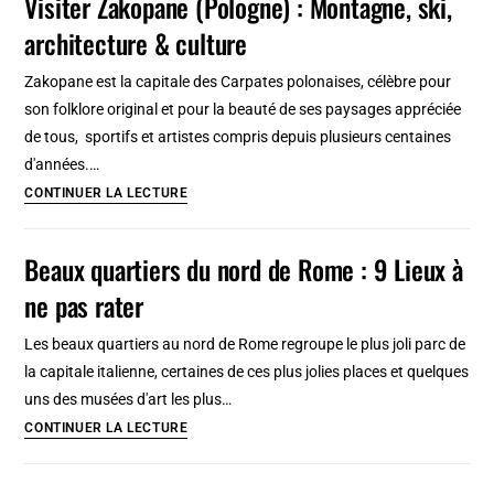
Visiter Zakopane (Pologne) : Montagne, ski,
Varsovie
architecture & culture
:
Styles
Zakopane est la capitale des Carpates polonaises, célèbre pour
et
son folklore original et pour la beauté de ses paysages appréciée
constructions
de tous, sportifs et artistes compris depuis plusieurs centaines
du
d'années.…
20e
Visiter
CONTINUER LA LECTURE
siècle
Zakopane
(Pologne)
Beaux quartiers du nord de Rome : 9 Lieux à
:
ne pas rater
Montagne,
ski,
Les beaux quartiers au nord de Rome regroupe le plus joli parc de
architecture
la capitale italienne, certaines de ces plus jolies places et quelques
&
uns des musées d'art les plus…
culture
Beaux
CONTINUER LA LECTURE
quartiers
du