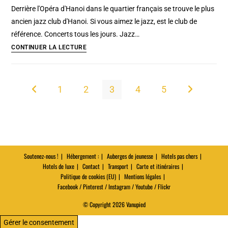
de
Derrière l'Opéra d'Hanoi dans le quartier français se trouve le plus
Budapest
ancien jazz club d'Hanoi. Si vous aimez le jazz, est le club de
et
référence. Concerts tous les jours. Jazz…
son
Binh
CONTINUER LA LECTURE
superbe
Minh
musée
jazz
club
1
2
3
4
5
Go to the previous page
Aller à la pa
à
Hanoi
[Quartier
français]
Soutenez-nous !
Hébergement :
Auberges de jeunesse
Hotels pas chers
Hotels de luxe
Contact
Transport
Carte et itinéraires
Politique de cookies (EU)
Mentions légales
Facebook / Pinterest / Instagram / Youtube / Flickr
© Copyright 2026 Vanupied
Gérer le consentement