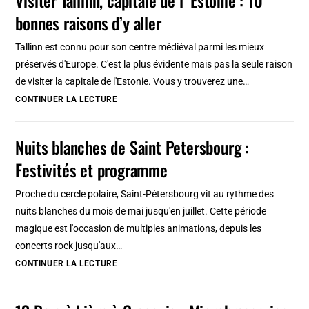
Bars
bonnes raisons d’y aller
à
vins
Tallinn est connu pour son centre médiéval parmi les mieux
à
préservés d'Europe. C'est la plus évidente mais pas la seule raison
découvrir
de visiter la capitale de l'Estonie. Vous y trouverez une…
d’urgence
Visiter
CONTINUER LA LECTURE
Tallinn,
capitale
Nuits blanches de Saint Petersbourg :
de
Festivités et programme
l’
Estonie
Proche du cercle polaire, Saint-Pétersbourg vit au rythme des
:
nuits blanches du mois de mai jusqu'en juillet. Cette période
10
magique est l'occasion de multiples animations, depuis les
bonnes
concerts rock jusqu'aux…
raisons
Nuits
CONTINUER LA LECTURE
d’y
blanches
aller
de