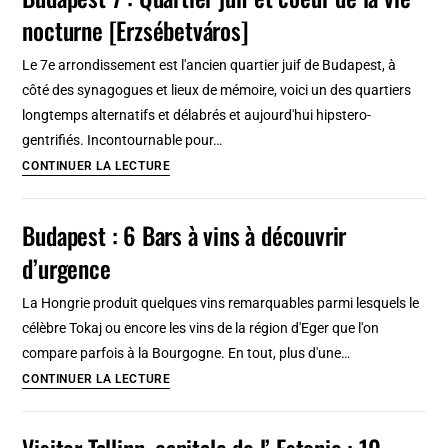
Naples
nocturne [Erzsébetváros]
:
Opulence
Le 7e arrondissement est l'ancien quartier juif de Budapest, à
et
côté des synagogues et lieux de mémoire, voici un des quartiers
splendeur
longtemps alternatifs et délabrés et aujourd'hui hipstero-
[San
gentrifiés. Incontournable pour…
Ferdinando]
Budapest
CONTINUER LA LECTURE
7
:
Budapest : 6 Bars à vins à découvrir
Quartier
d’urgence
juif
et
La Hongrie produit quelques vins remarquables parmi lesquels le
coeur
célèbre Tokaj ou encore les vins de la région d'Eger que l'on
de
compare parfois à la Bourgogne. En tout, plus d'une…
la
Budapest
CONTINUER LA LECTURE
vie
:
nocturne
6
Visiter Tallinn, capitale de l’ Estonie : 10
[Erzsébetváros]