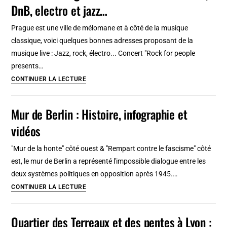
DnB, electro et jazz…
quartier
royal
Prague est une ville de mélomane et à côté de la musique
de
classique, voici quelques bonnes adresses proposant de la
la
musique live : Jazz, rock, électro... Concert "Rock for people
capitale
presents…
méridionale
Concert
CONTINUER LA LECTURE
à
Prague
Mur de Berlin : Histoire, infographie et
:
vidéos
9
lieux
"Mur de la honte" côté ouest & "Rempart contre le fascisme" côté
où
est, le mur de Berlin a représenté l'impossible dialogue entre les
écouter
deux systèmes politiques en opposition après 1945.…
rock,
Mur
CONTINUER LA LECTURE
DnB,
de
electro
Berlin
Quartier des Terreaux et des pentes à Lyon :
et
: