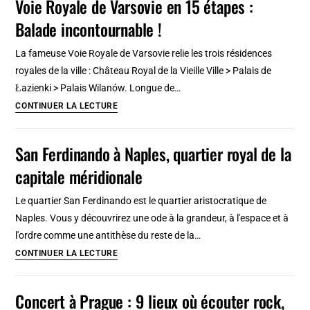
Voie Royale de Varsovie en 15 étapes :
nord
Balade incontournable !
de
Rome
La fameuse Voie Royale de Varsovie relie les trois résidences
:
royales de la ville : Château Royal de la Vieille Ville > Palais de
9
Łazienki > Palais Wilanów. Longue de…
Lieux
Voie
CONTINUER LA LECTURE
à
Royale
ne
de
San Ferdinando à Naples, quartier royal de la
pas
Varsovie
rater
capitale méridionale
en
15
Le quartier San Ferdinando est le quartier aristocratique de
étapes
Naples. Vous y découvrirez une ode à la grandeur, à l'espace et à
:
l'ordre comme une antithèse du reste de la…
Balade
San
CONTINUER LA LECTURE
incontournable
Ferdinando
!
à
Concert à Prague : 9 lieux où écouter rock,
Naples,