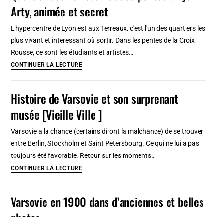
jazz…
Arty, animée et secret
Histoire,
infographie
L'hypercentre de Lyon est aux Terreaux, c'est l'un des quartiers les
et
plus vivant et intéressant où sortir. Dans les pentes de la Croix
vidéos
Rousse, ce sont les étudiants et artistes…
Quartier
CONTINUER LA LECTURE
des
Terreaux
Histoire de Varsovie et son surprenant
et
musée [Vieille Ville ]
des
pentes
Varsovie a la chance (certains diront la malchance) de se trouver
à
entre Berlin, Stockholm et Saint Petersbourg. Ce qui ne lui a pas
Lyon
toujours été favorable. Retour sur les moments…
:
Histoire
CONTINUER LA LECTURE
Arty,
de
animée
Varsovie
Varsovie en 1900 dans d’anciennes et belles
et
et
secret
son