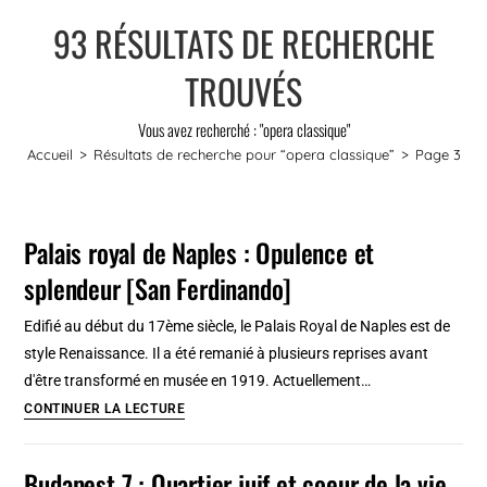
93
RÉSULTATS DE RECHERCHE
TROUVÉS
Vous avez recherché : "opera classique"
Accueil
>
Résultats de recherche pour
“opera classique”
>
Page 3
Palais royal de Naples : Opulence et
splendeur [San Ferdinando]
Edifié au début du 17ème siècle, le Palais Royal de Naples est de
style Renaissance. Il a été remanié à plusieurs reprises avant
d'être transformé en musée en 1919. Actuellement…
Palais
CONTINUER LA LECTURE
royal
de
Budapest 7 : Quartier juif et coeur de la vie