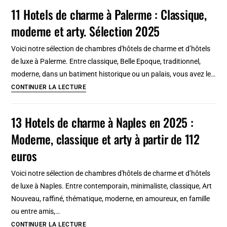
classique,
11 Hotels de charme à Palerme : Classique,
ballet
moderne et arty. Sélection 2025
à
Rome
Voici notre sélection de chambres d'hôtels de charme et d’hôtels
en
de luxe à Palerme. Entre classique, Belle Epoque, traditionnel,
5
moderne, dans un batiment historique ou un palais, vous avez le…
lieux
11
CONTINUER LA LECTURE
Hotels
de
13 Hotels de charme à Naples en 2025 :
charme
Moderne, classique et arty à partir de 112
à
Palerme
euros
:
Voici notre sélection de chambres d'hôtels de charme et d’hôtels
Classique,
de luxe à Naples. Entre contemporain, minimaliste, classique, Art
moderne
Nouveau, raffiné, thématique, moderne, en amoureux, en famille
et
ou entre amis,…
arty.
13
CONTINUER LA LECTURE
Sélection