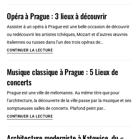
Friedrich
Schinkel,
Opéra à Prague : 3 lieux à découvrir
architecte
néoclassique
Assister à un opéra à Prague est une belle occasion de découvrir
de
ou redécouvrir les artistes tchèques, Mozart et d’autres œuvres
Berlin
italiennes ou russes dans l’un des trois opéras de…
Opéra
CONTINUER LA LECTURE
à
Prague
Musique classique à Prague : 5 Lieux de
:
concerts
3
lieux
Prague est une ville de mélomanes. Au même titre que pour
à
l’architecture, la découverte de la ville passe par la musique et ses
découvrir
somptueuses salles de concerts. Plafond peint par…
Musique
CONTINUER LA LECTURE
classique
à
Architecture moderniste à Katowice, du «
Prague