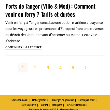
musées
Ports de Tanger (Ville & Med) : Comment
de
venir en ferry ? Tarifs et durées
Zakopane
:
Venir en ferry à Tanger constitue une option maritime attrayante
des
pour les voyageurs en provenance d’Europe offrant une traversée
lieux
du détroit de Gibraltar avant d’accoster au Maroc. Cette voie
magiques
s’adresse…
!
Ports
CONTINUER LA LECTURE
de
Tanger
(Ville
1
2
3
4
5
Aller à la page s
&
Med)
:
Comment
venir
Soutenez-nous !
Hébergement :
Auberges de jeunesse
Hotels pas chers
en
Hotels de luxe
Contact
Transport
Carte et itinéraires
ferry
Politique de cookies (EU)
Mentions légales