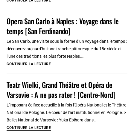
CONTINUER LA LECTURE
et
élégants
insolite
hôtels
Opera San Carlo à Naples : Voyage dans le
de
temps [San Ferdinando]
luxe
à
Le San Carlo, une visite sous la forme d’un voyage dans le temps :
Riga
découvrez aujourd’hui une tranche pittoresque du 18e siècle et
:
l’une des traditions les plus forte Naples,…
Classique
Opera
CONTINUER LA LECTURE
ou
San
extravagant
Carlo
Teatr Wielki, Grand Théâtre et Opéra de
à
Varsovie : A ne pas rater ! [Centre-Nord]
Naples
:
L'imposant édifice accueille à la fois l'Opéra National et le Théâtre
Voyage
National de Pologne. Le coeur de l'art institutionnel en Pologne. >
dans
Ballet National de Varsovie : Yuka Ebihara dans…
le
Teatr
CONTINUER LA LECTURE
temps