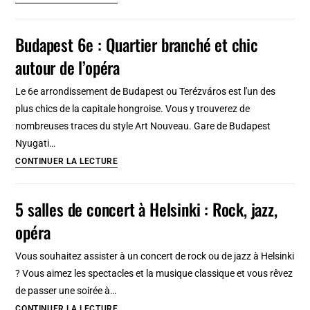
Hotels
2025
de
Budapest 6e : Quartier branché et chic
charme
autour de l’opéra
à
Naples
Le 6e arrondissement de Budapest ou Terézváros est l'un des
en
plus chics de la capitale hongroise. Vous y trouverez de
2025
nombreuses traces du style Art Nouveau. Gare de Budapest
:
Nyugati…
Moderne,
Budapest
CONTINUER LA LECTURE
classique
6e
et
:
5 salles de concert à Helsinki : Rock, jazz,
arty
Quartier
à
opéra
branché
partir
et
de
Vous souhaitez assister à un concert de rock ou de jazz à Helsinki
chic
112
? Vous aimez les spectacles et la musique classique et vous rêvez
autour
euros
de passer une soirée à…
de
5
CONTINUER LA LECTURE