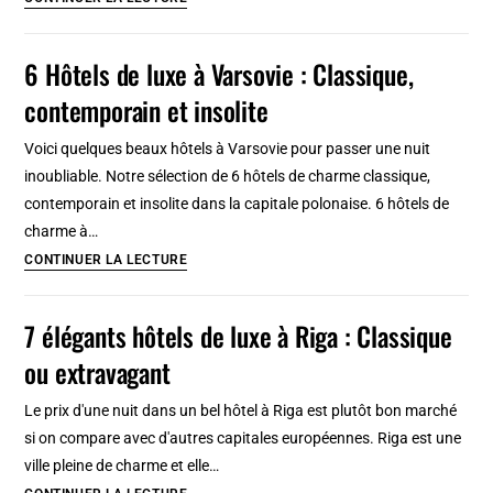
l’opéra
salles
de
6 Hôtels de luxe à Varsovie : Classique,
concert
contemporain et insolite
à
Helsinki
Voici quelques beaux hôtels à Varsovie pour passer une nuit
:
inoubliable. Notre sélection de 6 hôtels de charme classique,
Rock,
contemporain et insolite dans la capitale polonaise. 6 hôtels de
jazz,
charme à…
opéra
6
CONTINUER LA LECTURE
Hôtels
de
7 élégants hôtels de luxe à Riga : Classique
luxe
ou extravagant
à
Varsovie
Le prix d'une nuit dans un bel hôtel à Riga est plutôt bon marché
:
si on compare avec d'autres capitales européennes. Riga est une
Classique,
ville pleine de charme et elle…
contemporain
7