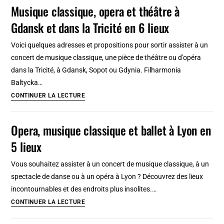
d’Amsterdam
Musique classique, opera et théâtre à
:
Gdansk et dans la Tricité en 6 lieux
Opéra
classique
Voici quelques adresses et propositions pour sortir assister à un
et
concert de musique classique, une pièce de théâtre ou d'opéra
ballet
dans la Tricité, à Gdansk, Sopot ou Gdynia. Filharmonia
d’avant
Baltycka…
garde
Musique
CONTINUER LA LECTURE
classique,
opera
Opera, musique classique et ballet à Lyon en
et
5 lieux
théâtre
à
Vous souhaitez assister à un concert de musique classique, à un
Gdansk
spectacle de danse ou à un opéra à Lyon ? Découvrez des lieux
et
incontournables et des endroits plus insolites.…
dans
Opera,
CONTINUER LA LECTURE
la
musique
Tricité