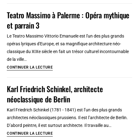
Wielki,
[San
Grand
Teatro Massimo à Palerme : Opéra mythique
Ferdinando]
Théâtre
et parrain 3
et
Opéra
Le Teatro Massimo Vittorio Emanuele est l'un des plus grands
de
opéras lyriques d'Europe, et sa magnifique architecture néo-
Varsovie
classique du XIXe siècle en fait un trésor culturel incontournable
:
de la ville…
A
Teatro
CONTINUER LA LECTURE
ne
Massimo
pas
à
Karl Friedrich Schinkel, architecte
rater
Palerme
!
néoclassique de Berlin
:
[Centre-
Opéra
Nord]
Karl Friedrich Schinkel (1781 - 1841) est l’un des plus grands
mythique
architectes néoclassiques prussiens. Il est l’architecte de Berlin.
et
D’abord peintre, il est surtout architecte. Il travaille au…
parrain
Karl
CONTINUER LA LECTURE
3