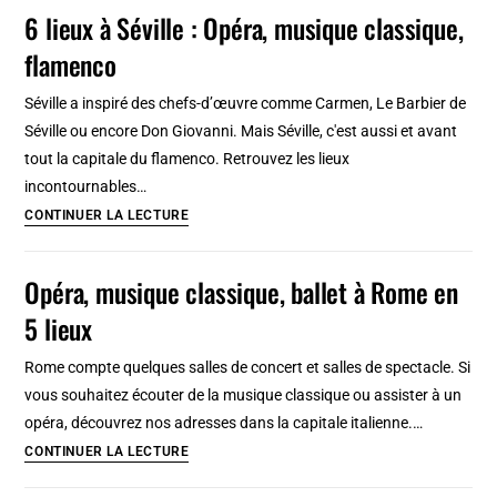
classique
6 lieux à Séville : Opéra, musique classique,
en
et
6
flamenco
ballet
lieux
à
Séville a inspiré des chefs-d’œuvre comme Carmen, Le Barbier de
Lyon
Séville ou encore Don Giovanni. Mais Séville, c'est aussi et avant
en
tout la capitale du flamenco. Retrouvez les lieux
5
incontournables…
lieux
6
CONTINUER LA LECTURE
lieux
à
Opéra, musique classique, ballet à Rome en
Séville
5 lieux
:
Opéra,
Rome compte quelques salles de concert et salles de spectacle. Si
musique
vous souhaitez écouter de la musique classique ou assister à un
classique,
opéra, découvrez nos adresses dans la capitale italienne.…
flamenco
Opéra,
CONTINUER LA LECTURE
musique