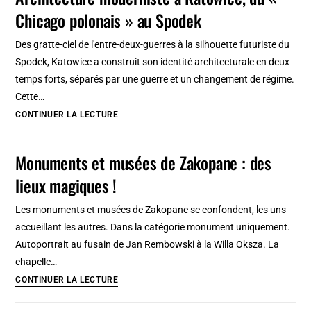
Chicago polonais » au Spodek
:
5
Des gratte-ciel de l'entre-deux-guerres à la silhouette futuriste du
Lieux
Spodek, Katowice a construit son identité architecturale en deux
de
temps forts, séparés par une guerre et un changement de régime.
concerts
Cette…
Architecture
CONTINUER LA LECTURE
moderniste
à
Monuments et musées de Zakopane : des
Katowice,
lieux magiques !
du
«
Les monuments et musées de Zakopane se confondent, les uns
Chicago
accueillant les autres. Dans la catégorie monument uniquement.
polonais
Autoportrait au fusain de Jan Rembowski à la Willa Oksza. La
»
chapelle…
au
Monuments
CONTINUER LA LECTURE
Spodek
et