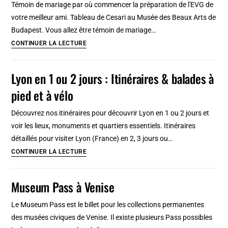
Témoin de mariage par où commencer la préparation de l'EVG de
Guide
votre meilleur ami. Tableau de Cesari au Musée des Beaux Arts de
touristique
Budapest. Vous allez être témoin de mariage…
incontournable
Témoin
CONTINUER LA LECTURE
et
de
insolite
mariage
Lyon en 1 ou 2 jours : Itinéraires & balades à
et
pied et à vélo
EVG
:
Découvrez nos itinéraires pour découvrir Lyon en 1 ou 2 jours et
Budapest
voir les lieux, monuments et quartiers essentiels. Itinéraires
ou
détaillés pour visiter Lyon (France) en 2, 3 jours ou…
Reims
Lyon
CONTINUER LA LECTURE
?
en
1
Museum Pass à Venise
ou
2
Le Museum Pass est le billet pour les collections permanentes
jours
des musées civiques de Venise. Il existe plusieurs Pass possibles
: