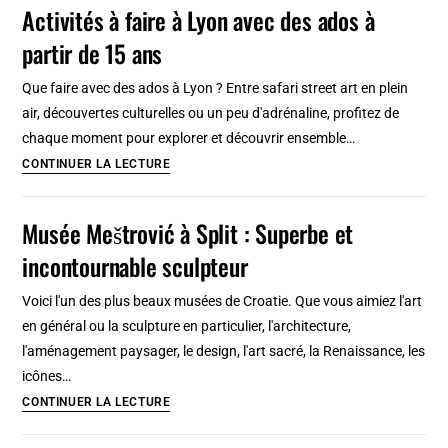
Activités à faire à Lyon avec des ados à
colonial
:
espagnol
partir de 15 ans
2,
3
Que faire avec des ados à Lyon ? Entre safari street art en plein
jours
air, découvertes culturelles ou un peu d'adrénaline, profitez de
ou
chaque moment pour explorer et découvrir ensemble…
plus
Activités
CONTINUER LA LECTURE
en
à
Basse
faire
Musée Meštrović à Split : Superbe et
Silésie
à
incontournable sculpteur
Lyon
avec
Voici l'un des plus beaux musées de Croatie. Que vous aimiez l'art
des
en général ou la sculpture en particulier, l'architecture,
ados
l'aménagement paysager, le design, l'art sacré, la Renaissance, les
à
icônes…
partir
Musée
CONTINUER LA LECTURE
de
Meštrović
15