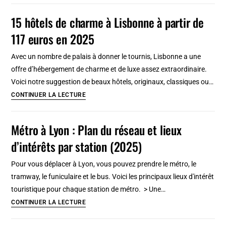
de
15 hôtels de charme à Lisbonne à partir de
Turin
117 euros en 2025
:
Incontournable
Avec un nombre de palais à donner le tournis, Lisbonne a une
splendeur
offre d’hébergement de charme et de luxe assez extraordinaire.
des
Voici notre suggestion de beaux hôtels, originaux, classiques ou…
Savoie
15
CONTINUER LA LECTURE
hôtels
de
Métro à Lyon : Plan du réseau et lieux
charme
d’intérêts par station (2025)
à
Lisbonne
Pour vous déplacer à Lyon, vous pouvez prendre le métro, le
à
tramway, le funiculaire et le bus. Voici les principaux lieux d'intérêt
partir
touristique pour chaque station de métro. > Une…
de
Métro
CONTINUER LA LECTURE
117
à
euros