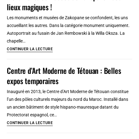
lieux magiques !
de
Cardiff
Les monuments et musées de Zakopane se confondent, les uns
accueillant les autres. Dans la catégorie monument uniquement.
Autoportrait au fusain de Jan Rembowski à la Willa Oksza. La
chapelle…
Monuments
CONTINUER LA LECTURE
et
musées
Centre d’Art Moderne de Tétouan : Belles
de
expos temporaires
Zakopane
:
Inauguré en 2013, le Centre d’Art Moderne de Tétouan constitue
des
l’un des pôles culturels majeurs du nord du Maroc. Installé dans
lieux
un ancien bâtiment de style hispano-mauresque datant du
magiques
Protectorat espagnol, ce…
!
Centre
CONTINUER LA LECTURE
d’Art
Moderne