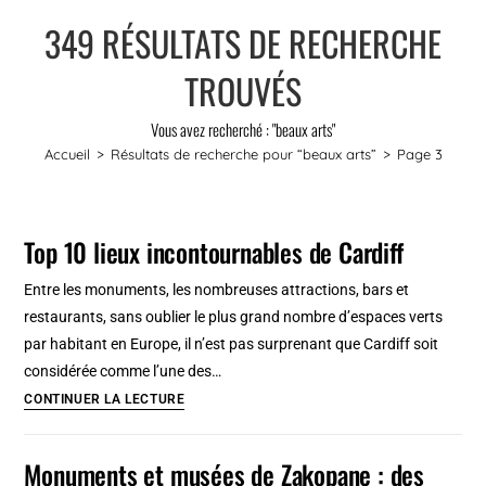
349
RÉSULTATS DE RECHERCHE
TROUVÉS
Vous avez recherché : "beaux arts"
Accueil
>
Résultats de recherche pour
“beaux arts”
>
Page 3
Top 10 lieux incontournables de Cardiff
Entre les monuments, les nombreuses attractions, bars et
restaurants, sans oublier le plus grand nombre d’espaces verts
par habitant en Europe, il n’est pas surprenant que Cardiff soit
considérée comme l’une des…
Top
CONTINUER LA LECTURE
10
lieux
Monuments et musées de Zakopane : des
incontournables