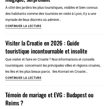
Itinéraires
À côté des jardins les plus touristiques, visibles et bien connus
slow
des habitants comme des touristes en visite à Lyon, il y a une
travel
myriade de lieux discrets où admirer…
en
6
CONTINUER LA LECTURE
7
jardins
jours
insolites
Visiter la Croatie en 2026 : Guide
de
touristique incontournable et insolite
Lyon
:
Que visiter et faire en Croatie ? Nos informations et conseils
Secret,
touristiques concernant les principales villes et régions croates,
magique,
les îles et les plus beaux parcs. Iles Kornati en Croatie…
surprenant
Visiter
CONTINUER LA LECTURE
la
Croatie
Témoin de mariage et EVG : Budapest ou
en
Reims ?
2026
: