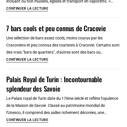
incluant ou non musées, églises et transport en vaporetto. >…
Itinéraires
Museum
CONTINUER LA LECTURE
&
Pass
balades
à
7 bars cools et peu connus de Cracovie
à
Venise
pied
Une sélection de bars assez cools, moins courus par les
et
Cracoviens et peu connus des touristes à Cracovie. Certains sont
à
des vrais "bars de quartiers", d'autres sont des bars ou…
vélo
7
CONTINUER LA LECTURE
bars
cools
Palais Royal de Turin : Incontournable
et
splendeur des Savoie
peu
connus
Le Palais royal de Turin date du 17ème siècle et reflète l'opulence
de
de la Maison de Savoie. Classé au patrimoine mondial de
Cracovie
l'Unesco, il comprend des salles richement décorées, une…
Palais
CONTINUER LA LECTURE
Royal