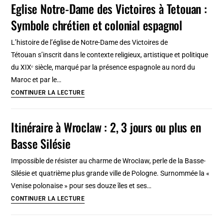
Eglise Notre-Dame des Victoires à Tetouan :
de
Symbole chrétien et colonial espagnol
Tétouan
:
L’histoire de l’église de Notre-Dame des Victoires de
Belles
Tétouan s’inscrit dans le contexte religieux, artistique et politique
expos
du XIXᵉ siècle, marqué par la présence espagnole au nord du
temporaires
Maroc et par le…
Eglise
CONTINUER LA LECTURE
Notre-
Dame
Itinéraire à Wroclaw : 2, 3 jours ou plus en
des
Basse Silésie
Victoires
à
Impossible de résister au charme de Wrocław, perle de la Basse-
Tetouan
Silésie et quatrième plus grande ville de Pologne. Surnommée la «
:
Venise polonaise » pour ses douze îles et ses…
Symbole
Itinéraire
CONTINUER LA LECTURE
chrétien
à
et
Wroclaw