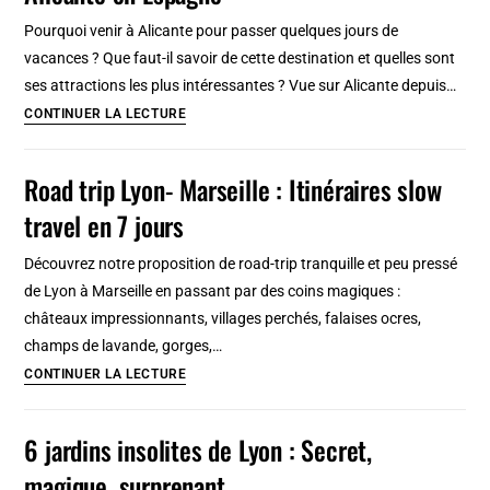
de
Pourquoi venir à Alicante pour passer quelques jours de
Split
vacances ? Que faut-il savoir de cette destination et quelles sont
ses attractions les plus intéressantes ? Vue sur Alicante depuis…
Quelques
CONTINUER LA LECTURE
très
bonnes
Road trip Lyon- Marseille : Itinéraires slow
raisons
travel en 7 jours
de
Visiter
Découvrez notre proposition de road-trip tranquille et peu pressé
Alicante
de Lyon à Marseille en passant par des coins magiques :
en
châteaux impressionnants, villages perchés, falaises ocres,
Espagne
champs de lavande, gorges,…
Road
CONTINUER LA LECTURE
trip
Lyon-
6 jardins insolites de Lyon : Secret,
Marseille
magique, surprenant
: