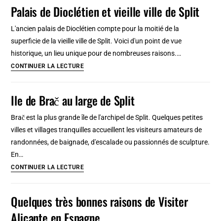
à
Palais de Dioclétien et vieille ville de Split
ans
Split
:
L'ancien palais de Dioclétien compte pour la moitié de la
Superbe
superficie de la vieille ville de Split. Voici d'un point de vue
et
historique, un lieu unique pour de nombreuses raisons.…
incontournable
Palais
CONTINUER LA LECTURE
sculpteur
de
Dioclétien
Ile de Brač au large de Split
et
vieille
Brač est la plus grande île de l'archipel de Split. Quelques petites
ville
villes et villages tranquilles accueillent les visiteurs amateurs de
de
randonnées, de baignade, d'escalade ou passionnés de sculpture.
Split
En…
Ile
CONTINUER LA LECTURE
de
Brač
Quelques très bonnes raisons de Visiter
au
Alicante en Espagne
large