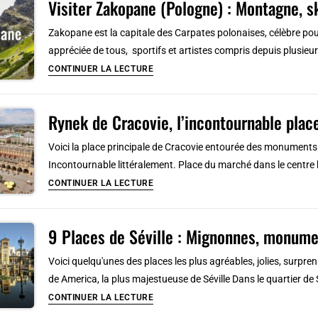
Visiter Zakopane (Pologne) : Montagne, sk
de
d’y
la
Zakopane est la capitale des Carpates polonaises, célèbre pou
aller
Lituanie
appréciée de tous, sportifs et artistes compris depuis plusie
:
Visiter
CONTINUER LA LECTURE
10
Zakopane
incontournables
(Pologne)
à
Rynek de Cracovie, l’incontournable place
:
voir
Montagne,
Voici la place principale de Cracovie entourée des monuments
et
ski,
Incontournable littéralement. Place du marché dans le centre
faire
architecture
Rynek
CONTINUER LA LECTURE
&
de
culture
Cracovie,
9 Places de Séville : Mignonnes, monumen
l’incontournable
place
Voici quelqu'unes des places les plus agréables, jolies, surpr
du
de America, la plus majestueuse de Séville Dans le quartier de
marché
9
CONTINUER LA LECTURE
[Vieille
Places