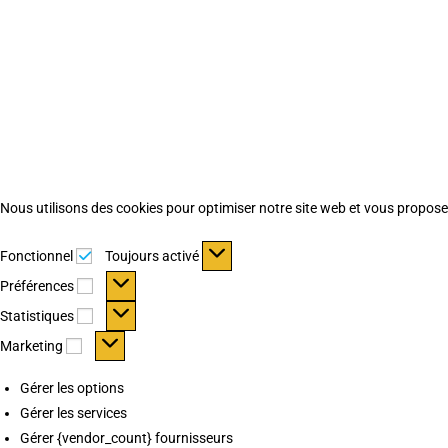
Nous utilisons des cookies pour optimiser notre site web et vous proposer 
Fonctionnel
Fonctionnel
Toujours activé
Préférences
Préférences
Statistiques
Statistiques
Marketing
Marketing
Gérer les options
Gérer les services
Gérer {vendor_count} fournisseurs