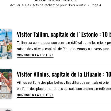
Accueil
>
Résultats de recherche pour
“beaux arts”
>
Page 4
Visiter Tallinn, capitale de l’ Estonie : 10
Tallinn est connu pour son centre médiéval parmi les mieux pré
raison de visiter la capitale de l'Estonie. Vous y trouverez une
Visiter
CONTINUER LA LECTURE
Tallinn,
capitale
Visiter Vilnius, capitale de la Lituanie : 
de
l’
Vilnius est l'une des plus belles villes d'Europe centrale et orient
Estonie
est l'une des plus romantiques qui soit, son ancien cimetière e
:
Visiter
CONTINUER LA LECTURE
10
Vilnius,
bonnes
capitale
raisons