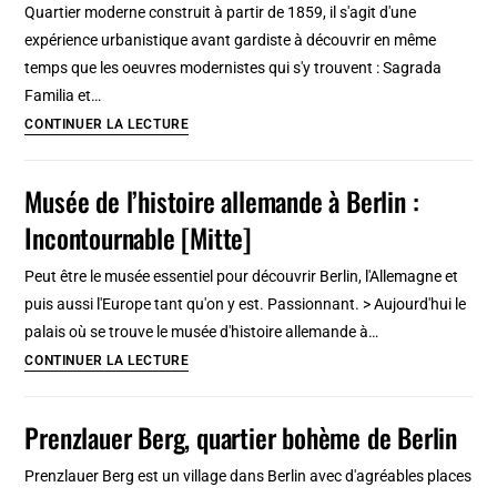
Quartier moderne construit à partir de 1859, il s'agit d'une
à
expérience urbanistique avant gardiste à découvrir en même
partir
temps que les oeuvres modernistes qui s'y trouvent : Sagrada
de
Familia et…
16€
Quartier
CONTINUER LA LECTURE
en
d’Eixample
2025
:
Musée de l’histoire allemande à Berlin :
Voici
Incontournable [Mitte]
où
découvrir
Peut être le musée essentiel pour découvrir Berlin, l'Allemagne et
Gaudi
puis aussi l'Europe tant qu'on y est. Passionnant. > Aujourd'hui le
à
palais où se trouve le musée d'histoire allemande à…
Barcelone
Musée
CONTINUER LA LECTURE
de
l’histoire
Prenzlauer Berg, quartier bohème de Berlin
allemande
à
Prenzlauer Berg est un village dans Berlin avec d'agréables places
Berlin