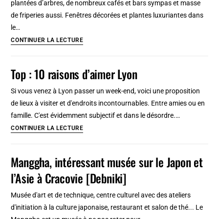
plantées d’arbres, de nombreux cafés et bars sympas et masse
:
de friperies aussi. Fenêtres décorées et plantes luxuriantes dans
Incontournable
le…
[Mitte]
Prenzlauer
CONTINUER LA LECTURE
Berg,
quartier
Top : 10 raisons d’aimer Lyon
bohème
de
Si vous venez à Lyon passer un week-end, voici une proposition
Berlin
de lieux à visiter et d'endroits incontournables. Entre amies ou en
famille. C'est évidemment subjectif et dans le désordre.…
Top
CONTINUER LA LECTURE
:
10
Manggha, intéressant musée sur le Japon et
raisons
l’Asie à Cracovie [Debniki]
d’aimer
Lyon
Musée d'art et de technique, centre culturel avec des ateliers
d'initiation à la culture japonaise, restaurant et salon de thé... Le