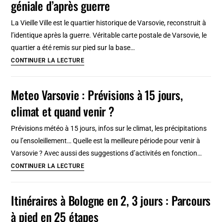
géniale d’après guerre
vénitien
à
La Vieille Ville est le quartier historique de Varsovie, reconstruit à
Varsovie
l’identique après la guerre. Véritable carte postale de Varsovie, le
au
quartier a été remis sur pied sur la base…
18e
Vieille
CONTINUER LA LECTURE
siècle
ville
de
Meteo Varsovie : Prévisions à 15 jours,
Varsovie
climat et quand venir ?
:
La
Prévisions météo à 15 jours, infos sur le climat, les précipitations
reconstruction
ou l’ensoleillement… Quelle est la meilleure période pour venir à
géniale
Varsovie ? Avec aussi des suggestions d’activités en fonction…
d’après
Meteo
CONTINUER LA LECTURE
guerre
Varsovie
:
Itinéraires à Bologne en 2, 3 jours : Parcours
Prévisions
à pied en 25 étapes
à