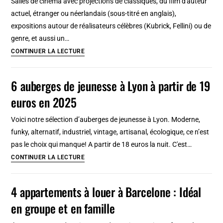
Salles de cinéma avec projections de classiques, du film d'auteur
centre
actuel, étranger ou néerlandais (sous-titré en anglais),
ville
expositions autour de réalisateurs célèbres (Kubrick, Fellini) ou de
bourgeois
genre, et aussi un…
et
Eye
CONTINUER LA LECTURE
élégant
FilmMuseum
à
6 auberges de jeunesse à Lyon à partir de 19
Amsterdam
euros en 2025
:
Cinéma,
Voici notre sélection d’auberges de jeunesse à Lyon. Moderne,
musée
funky, alternatif, industriel, vintage, artisanal, écologique, ce n’est
&
pas le choix qui manque! A partir de 18 euros la nuit. C'est…
café
6
CONTINUER LA LECTURE
dingue
auberges
de
4 appartements à louer à Barcelone : Idéal
jeunesse
en groupe et en famille
à
Lyon