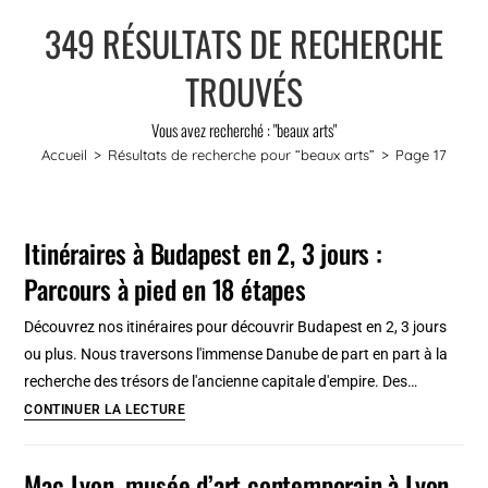
349
RÉSULTATS DE RECHERCHE
TROUVÉS
Vous avez recherché : "beaux arts"
Accueil
>
Résultats de recherche pour
“beaux arts”
>
Page 17
Itinéraires à Budapest en 2, 3 jours :
Parcours à pied en 18 étapes
Découvrez nos itinéraires pour découvrir Budapest en 2, 3 jours
ou plus. Nous traversons l'immense Danube de part en part à la
recherche des trésors de l'ancienne capitale d'empire. Des…
Itinéraires
CONTINUER LA LECTURE
à
Budapest
Mac Lyon, musée d’art contemporain à Lyon