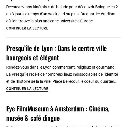
15
Découvrez nos itinéraires de balade pour découvrir Bologne en 2
jours,
ou 3 jours le temps d'un week-end ou plus. Du quartier étudiant
climat
où l'on trouve la plus ancienne université d'Europe…
et
Itinéraires
CONTINUER LA LECTURE
quand
à
venir
Bologne
Presqu’île de Lyon : Dans le centre ville
?
en
bourgeois et élégant
2,
3
Rendez-vous dans le Lyon commerçant, religieux et gourmand.
jours
La Presqu'île recèle de nombreux lieux indissociables de l'identité
:
et de l'histoire de la la ville. Place Bellecour, le coeur du quartier…
Parcours
Presqu’île
CONTINUER LA LECTURE
à
de
pied
Lyon
Eye FilmMuseum à Amsterdam : Cinéma,
en
:
25
musée & café dingue
Dans
étapes
le