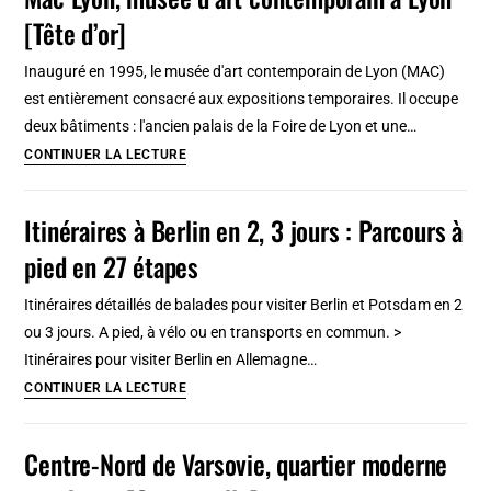
en
[Tête d’or]
2,
3
Inauguré en 1995, le musée d'art contemporain de Lyon (MAC)
jours
est entièrement consacré aux expositions temporaires. Il occupe
:
deux bâtiments : l'ancien palais de la Foire de Lyon et une…
Parcours
Mac
CONTINUER LA LECTURE
à
Lyon,
pied
musée
Itinéraires à Berlin en 2, 3 jours : Parcours à
en
d’art
18
pied en 27 étapes
contemporain
étapes
à
Itinéraires détaillés de balades pour visiter Berlin et Potsdam en 2
Lyon
ou 3 jours. A pied, à vélo ou en transports en commun. >
[Tête
Itinéraires pour visiter Berlin en Allemagne…
d’or]
Itinéraires
CONTINUER LA LECTURE
à
Berlin
Centre-Nord de Varsovie, quartier moderne
en