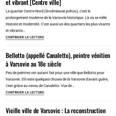
et vibrant [Centre ville]
2,
3
Le quartier Centre-Nord (Srodmiescie polnoc), c’est le
jours
prolongement moderne de la Varsovie historique. Là où se mêle
:
Histoire et modernité. C’est aussi un des quartiers les plus vivants
Parcours
et vibrants…
à
Centre-
CONTINUER LA LECTURE
pied
Nord
en
de
Bellotto (appellé Canaletto), peintre vénitien
27
Varsovie,
étapes
à Varsovie au 18e siècle
quartier
moderne
Peu de peintres ont autant fait pour une ville que Bellotto pour
et
Varsovie. S'il reste quelques choses de la Varsovie d'avant guère,
vibrant
c'est grâce au neveu de Canaletto. Vue de…
[Centre
Bellotto
CONTINUER LA LECTURE
ville]
(appellé
Canaletto),
Vieille ville de Varsovie : La reconstruction
peintre