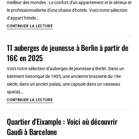
meilleur des mondes : Le confort d'un appartement et le sérieux et
de
le professionnalisme d'une chaine d'hotels. Voici notre sélection
Rome
d’appart’hôtels…
Appart
CONTINUER LA LECTURE
hotel
à
11 auberges de jeunesse à Berlin à partir de
Amsterdam
16€ en 2025
:
8
Voici notre sélection d’auberges de jeunesse à Berlin. Dans un
adresses
bâtiment historique de 1905, une ancienne brasserie du 19e
belles
siècle, dans un ancien palais, une capsule dans un vaisseau
et
spatial,…
pratiques
11
CONTINUER LA LECTURE
auberges
de
Quartier d’Eixample : Voici où découvrir
jeunesse
Gaudi à Barcelone
à
Berlin