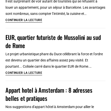
Il est surprenant de voir autant de touristes qui se refusent à
à
louer un appartement, pour un séjour à Barcelone. Les avantages
partir
sont nombreux, sans compter l’intimité, la cuisine et…
de
4
CONTINUER LA LECTURE
19
appartements
euros
à
EUR, quartier futuriste de Mussolini au sud
en
louer
2025
de Rome
à
Barcelone
Le projet urbanistique phare du Duce célébrant la force et l'ordre
:
est devenu un quartier des affaires assez peu visité. Et
Idéal
pourtant... Colisée carré dans le quartier EUR de Rome.…
en
EUR,
CONTINUER LA LECTURE
groupe
quartier
et
futuriste
Appart hotel à Amsterdam : 8 adresses
en
de
famille
belles et pratiques
Mussolini
au
Nos suggestions d'appart hôtel à Amsterdam pour allier le
sud