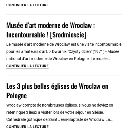
:
Musée
CONTINUER LA LECTURE
Tableau
d’histoire
insolite
de
Musée d’art moderne de Wroclaw :
mais
Wroclaw
visite
Incontournable ! [Srodmiescie]
:
dispensable
L’histoire
[Vieille
Le musée d'art moderne de Wroclaw est une visite incontournable
et
Ville]
pour les amateurs d'art. > Dwurnik "Czysty dzien" (1971) - Musée
l’art
national d’art moderne de Wroclaw en Pologne. Le musée…
se
Musée
CONTINUER LA LECTURE
rencontrent
d’art
[Vieille
moderne
Les 3 plus belles églises de Wroclaw en
Ville]
de
Pologne
Wroclaw
:
Wroclaw compte de nombreuses églises, si vous ne deviez en
Incontournable
retenir que 3 lieux à visiter lors de votre séjour en Silésie.
!
Cathédrale gothique de Saint Jean-Baptiste de Wroclaw La…
[Srodmiescie]
Les
CONTINUER LA LECTURE