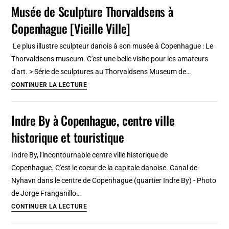
andalou
Musée de Sculpture Thorvaldsens à
à
Copenhague [Vieille Ville]
Séville
:
Le plus illustre sculpteur danois à son musée à Copenhague : Le
Enrichissant
Thorvaldsens museum. C'est une belle visite pour les amateurs
et
d'art. > Série de sculptures au Thorvaldsens Museum de…
gratuit
Musée
CONTINUER LA LECTURE
!
de
[Sur]
Sculpture
Indre By à Copenhague, centre ville
Thorvaldsens
historique et touristique
à
Copenhague
Indre By, l'incontournable centre ville historique de
[Vieille
Copenhague. C'est le coeur de la capitale danoise. Canal de
Ville]
Nyhavn dans le centre de Copenhague (quartier Indre By) - Photo
de Jorge Franganillo…
Indre
CONTINUER LA LECTURE
By