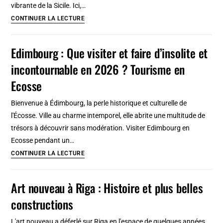
vibrante de la Sicile. Ici,…
?
Visiter
CONTINUER LA LECTURE
Tourisme
Palerme
curieux
en
Edimbourg : Que visiter et faire d’insolite et
en
2026
Lettonie
incontournable en 2026 ? Tourisme en
:
Que
Ecosse
voir
Bienvenue à Édimbourg, la perle historique et culturelle de
et
l'Écosse. Ville au charme intemporel, elle abrite une multitude de
faire
trésors à découvrir sans modération. Visiter Edimbourg en
?
Ecosse pendant un…
Tourisme
Edimbourg
CONTINUER LA LECTURE
curieux
:
en
Que
Sicile
Art nouveau à Riga : Histoire et plus belles
visiter
constructions
et
faire
L'art nouveau a déferlé sur Riga en l'espace de quelques années