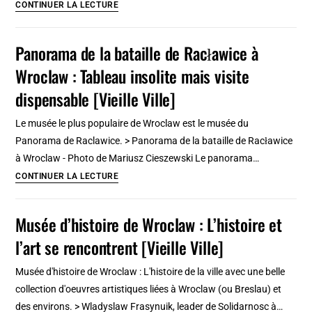
Médina
CONTINUER LA LECTURE
!
de
Marrakech,
Panorama de la bataille de Racławice à
l’incontournable
Wroclaw : Tableau insolite mais visite
Vieille
Ville
dispensable [Vieille Ville]
millénaire
Le musée le plus populaire de Wroclaw est le musée du
Panorama de Raclawice. > Panorama de la bataille de Racławice
à Wroclaw - Photo de Mariusz Cieszewski Le panorama…
Panorama
CONTINUER LA LECTURE
de
la
Musée d’histoire de Wroclaw : L’histoire et
bataille
l’art se rencontrent [Vieille Ville]
de
Racławice
Musée d'histoire de Wroclaw : L'histoire de la ville avec une belle
à
collection d'oeuvres artistiques liées à Wroclaw (ou Breslau) et
Wroclaw
des environs. > Wladyslaw Frasynuik, leader de Solidarnosc à…