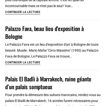
nouveau
incontournable mais ce n'est pas le seul ! Vue…
et
Quartier
CONTINUER LA LECTURE
vie
du
locale
Vieux
Palazzo Fava, beau lieu d’exposition à
Riga
Bologne
(Vecrīga),
centre
Le Palazzo Fava est un lieu d'exposition d'art à Bologne de toute
historique
beauté. Musée : Mario Mafai "Circo Massimo" (1950) au Palazzo
incontournable
Fava de Bologne. Le Palazzo Fava se trouve…
Palazzo
CONTINUER LA LECTURE
Fava,
beau
Palais El Badîi à Marrakech, ruine géante
lieu
d’un palais somptueux
d’exposition
à
Pour prendre la démesure des sultans marocains, rendez-vous au
Bologne
palais El Badîi de Marrakech. 16 années furent nécessaires pour