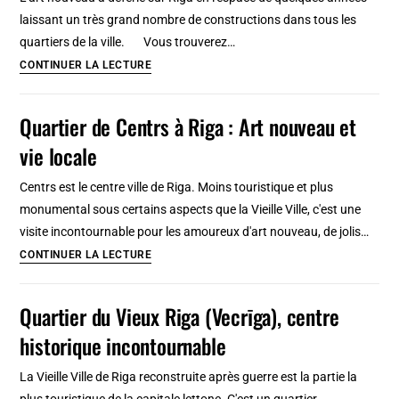
d’insolite
laissant un très grand nombre de constructions dans tous les
et
quartiers de la ville. Vous trouverez…
incontournable
Art
CONTINUER LA LECTURE
en
nouveau
2026
à
Quartier de Centrs à Riga : Art nouveau et
?
Riga
Tourisme
vie locale
:
en
Histoire
Ecosse
Centrs est le centre ville de Riga. Moins touristique et plus
et
monumental sous certains aspects que la Vieille Ville, c'est une
plus
visite incontournable pour les amoureux d'art nouveau, de jolis…
belles
Quartier
CONTINUER LA LECTURE
constructions
de
Centrs
Quartier du Vieux Riga (Vecrīga), centre
à
historique incontournable
Riga
:
La Vieille Ville de Riga reconstruite après guerre est la partie la
Art
plus touristique de la capitale lettone. C'est un quartier