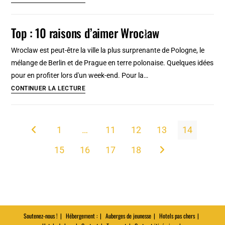
3
plus
Top : 10 raisons d’aimer Wrocław
belles
églises
Wroclaw est peut-être la ville la plus surprenante de Pologne, le
de
mélange de Berlin et de Prague en terre polonaise. Quelques idées
Wroclaw
pour en profiter lors d'un week-end. Pour la…
en
Top
CONTINUER LA LECTURE
Pologne
:
10
raisons
1
…
11
12
13
14
Go to the previous page
d’aimer
15
16
17
18
Wrocław
Aller à la page suivan
Soutenez-nous !
Hébergement :
Auberges de jeunesse
Hotels pas chers