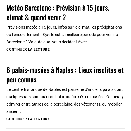
à
Météo Barcelone : Prévision à 15 jours,
Copenhague,
climat & quand venir ?
centre
ville
Prévisions météo à 15 jours, infos sur le climat, les précipitations
historique
ou l’ensoleillement… Quelle est la meilleure période pour venir à
et
Barcelone ? Voici de quoi vous décider ! Avec…
touristique
Météo
CONTINUER LA LECTURE
Barcelone
:
6 palais-musées à Naples : Lieux insolites et
Prévision
peu connus
à
15
Le centre historique de Naples est parsemé d'anciens palais dont
jours,
quelques-uns sont aujourd'hui transformés en musées. On peut y
climat
admirer entre autres de la porcelaine, des vêtements, du mobilier
&
ancien…
quand
6
CONTINUER LA LECTURE
venir
palais-
?