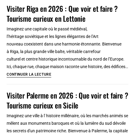
musées
Visiter Riga en 2026 : Que voir et faire ?
à
Tourisme curieux en Lettonie
Naples
:
Imaginez une capitale où le passé médiéval,
Lieux
l’héritage soviétique et les lignes élégantes de l’Art
insolites
nouveau coexistent dans une harmonie étonnante. Bienvenue
et
à Riga, la plus grande ville balte, véritable carrefour
peu
culturel et centre historique incontournable du nord de l’Europe.
connus
Ici, chaque rue, chaque maison raconte une histoire, des édifices…
Visiter
CONTINUER LA LECTURE
Riga
en
Visiter Palerme en 2026 : Que voir et faire ?
2026
Tourisme curieux en Sicile
:
Que
Imaginez une ville à l' histoire millénaire, où les marchés animés se
voir
mêlent aux monuments baroques et où la lumière du sud dévoile
et
les secrets d'un patrimoine riche. Bienvenue à Palerme, la capitale
faire