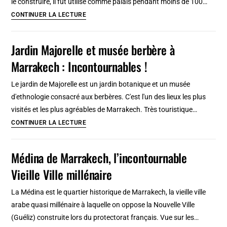
le construire, il fut utilisé comme palais pendant moins de 100…
Palais
CONTINUER LA LECTURE
El
Badîi
Jardin Majorelle et musée berbère à
à
Marrakech : Incontournables !
Marrakech,
ruine
Le jardin de Majorelle est un jardin botanique et un musée
géante
d'ethnologie consacré aux berbères. C'est l'un des lieux les plus
d’un
visités et les plus agréables de Marrakech. Très touristique…
palais
Jardin
CONTINUER LA LECTURE
somptueux
Majorelle
et
Médina de Marrakech, l’incontournable
musée
Vieille Ville millénaire
berbère
à
La Médina est le quartier historique de Marrakech, la vieille ville
Marrakech
arabe quasi millénaire à laquelle on oppose la Nouvelle Ville
:
(Guéliz) construite lors du protectorat français. Vue sur les…
Incontournables