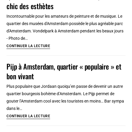
chic des esthètes
couvent
Saint
Incontournable pour les amateurs de peinture et de musique. Le
Agnès
quartier des musées d'Amsterdam possède le plus agréable parc
à
d'Amsterdam. Vondelpark à Amsterdam pendant les beaux jours
Prague
- Photo de…
[Vieille
Quartier
CONTINUER LA LECTURE
Ville]
des
musées
Pijp à Amsterdam, quartier « populaire » et
à
bon vivant
Amsterdam,
le
Plus populaire que Jordaan quoiqu’en passe de devenir un autre
coin
quartier bourgeois bohème d’Amsterdam. Le Pijp permet de
chic
gouter l’Amsterdam cool avec les touristes en moins… Bar sympa
des
dans le…
esthètes
Pijp
CONTINUER LA LECTURE
à
Amsterdam,