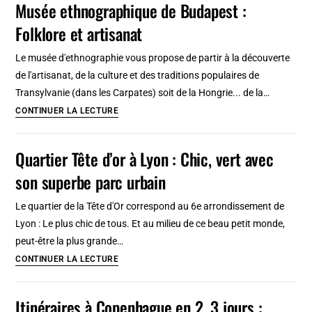
Musée ethnographique de Budapest :
quartier
Folklore et artisanat
« populaire »
et
Le musée d'ethnographie vous propose de partir à la découverte
bon
de l'artisanat, de la culture et des traditions populaires de
vivant
Transylvanie (dans les Carpates) soit de la Hongrie... de la…
Musée
CONTINUER LA LECTURE
ethnographique
de
Quartier Tête d’or à Lyon : Chic, vert avec
Budapest
son superbe parc urbain
:
Folklore
Le quartier de la Tête d'Or correspond au 6e arrondissement de
et
Lyon : Le plus chic de tous. Et au milieu de ce beau petit monde,
artisanat
peut-être la plus grande…
Quartier
CONTINUER LA LECTURE
Tête
d’or
Itinéraires à Copenhague en 2, 3 jours :
à