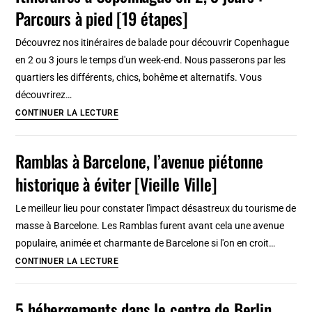
Parcours à pied [19 étapes]
Lyon
:
Découvrez nos itinéraires de balade pour découvrir Copenhague
Chic,
en 2 ou 3 jours le temps d'un week-end. Nous passerons par les
vert
quartiers les différents, chics, bohême et alternatifs. Vous
avec
découvrirez…
son
Itinéraires
CONTINUER LA LECTURE
superbe
à
parc
Copenhague
Ramblas à Barcelone, l’avenue piétonne
urbain
en
historique à éviter [Vieille Ville]
2,
3
Le meilleur lieu pour constater l'impact désastreux du tourisme de
jours
masse à Barcelone. Les Ramblas furent avant cela une avenue
:
populaire, animée et charmante de Barcelone si l'on en croit…
Parcours
Ramblas
CONTINUER LA LECTURE
à
à
pied
Barcelone,
5 hébergements dans le centre de Berlin
[19
l’avenue