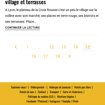
village et terrasses
bus
:
A Lyon, le plateau de la Croix Rousse c'est un peu le village sur la
Carte,
colline avec son marché, ses places en terre rouge, ses bistrots et
tarifs,
ses terrasses. Place…
lieux
Quartier
CONTINUER LA LECTURE
d’intérêt
Croix
par
Rousse
station
à
1
…
12
13
14
15
Go to the previous page
Lyon:
16
17
18
Ambiance
Aller à la page suivante
de
village
et
terrasses
Soutenez-nous !
Hébergement :
Auberges de jeunesse
Hotels pas chers
Hotels de luxe
Contact
Transport
Carte et itinéraires
Politique de cookies (EU)
Mentions légales
Facebook / Pinterest / Instagram / Youtube / Flickr