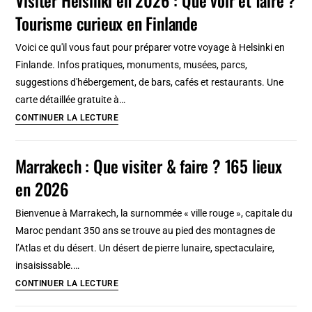
visiter
incontournable
Tourisme curieux en Finlande
&
faire
Voici ce qu'il vous faut pour préparer votre voyage à Helsinki en
en
Finlande. Infos pratiques, monuments, musées, parcs,
2026
suggestions d'hébergement, de bars, cafés et restaurants. Une
?
carte détaillée gratuite à…
Tourisme
Visiter
CONTINUER LA LECTURE
insolite
Helsinki
&
en
Marrakech : Que visiter & faire ? 165 lieux
incontournable
2026
en
en 2026
:
Italie
Que
Bienvenue à Marrakech, la surnommée « ville rouge », capitale du
voir
Maroc pendant 350 ans se trouve au pied des montagnes de
et
l’Atlas et du désert. Un désert de pierre lunaire, spectaculaire,
faire
insaisissable.…
?
Marrakech
CONTINUER LA LECTURE
Tourisme
:
curieux