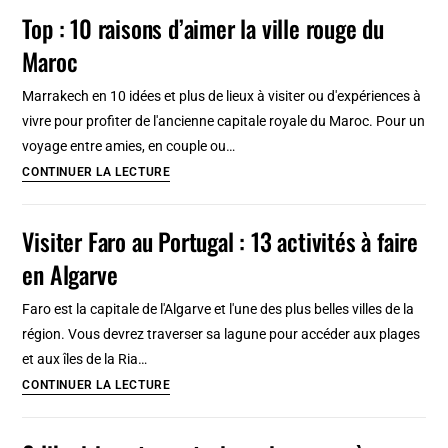
Que
Top : 10 raisons d’aimer la ville rouge du
en
visiter
Finlande
Maroc
&
faire
Marrakech en 10 idées et plus de lieux à visiter ou d'expériences à
?
vivre pour profiter de l'ancienne capitale royale du Maroc. Pour un
165
voyage entre amies, en couple ou…
lieux
Top
CONTINUER LA LECTURE
en
:
2026
10
Visiter Faro au Portugal : 13 activités à faire
raisons
en Algarve
d’aimer
la
Faro est la capitale de l'Algarve et l'une des plus belles villes de la
ville
région. Vous devrez traverser sa lagune pour accéder aux plages
rouge
et aux îles de la Ria…
du
Visiter
CONTINUER LA LECTURE
Maroc
Faro
au