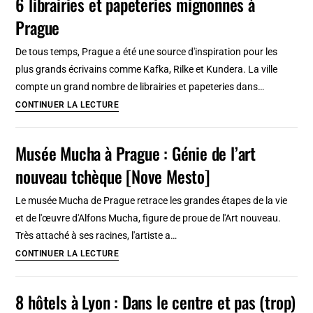
6 librairies et papeteries mignonnes à
Portugal
Prague
:
13
De tous temps, Prague a été une source d'inspiration pour les
activités
plus grands écrivains comme Kafka, Rilke et Kundera. La ville
à
compte un grand nombre de librairies et papeteries dans…
faire
6
CONTINUER LA LECTURE
en
librairies
Algarve
et
Musée Mucha à Prague : Génie de l’art
papeteries
nouveau tchèque [Nove Mesto]
mignonnes
à
Le musée Mucha de Prague retrace les grandes étapes de la vie
Prague
et de l'œuvre d'Alfons Mucha, figure de proue de l'Art nouveau.
Très attaché à ses racines, l'artiste a…
Musée
CONTINUER LA LECTURE
Mucha
à
8 hôtels à Lyon : Dans le centre et pas (trop)
Prague