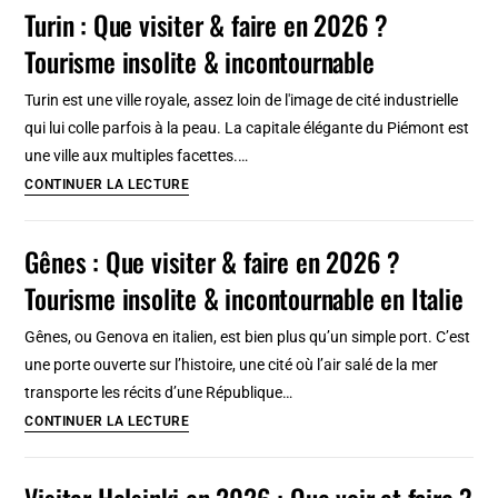
Que
Turin : Que visiter & faire en 2026 ?
visiter
Tourisme insolite & incontournable
&
faire
Turin est une ville royale, assez loin de l'image de cité industrielle
en
qui lui colle parfois à la peau. La capitale élégante du Piémont est
2026
une ville aux multiples facettes.…
?
Turin
CONTINUER LA LECTURE
Tourisme
:
insolite
Que
Gênes : Que visiter & faire en 2026 ?
&
visiter
incontournable
Tourisme insolite & incontournable en Italie
&
faire
Gênes, ou Genova en italien, est bien plus qu’un simple port. C’est
en
une porte ouverte sur l’histoire, une cité où l’air salé de la mer
2026
transporte les récits d’une République…
?
Gênes
CONTINUER LA LECTURE
Tourisme
:
insolite
Que
Visiter Helsinki en 2026 : Que voir et faire ?
&