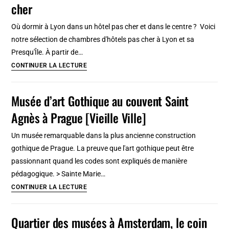
cher
:
Génie
Où dormir à Lyon dans un hôtel pas cher et dans le centre ? Voici
de
notre sélection de chambres d'hôtels pas cher à Lyon et sa
l’art
Presqu'Île. À partir de…
nouveau
8
CONTINUER LA LECTURE
tchèque
hôtels
[Nove
à
Musée d’art Gothique au couvent Saint
Mesto]
Lyon
Agnès à Prague [Vieille Ville]
:
Dans
Un musée remarquable dans la plus ancienne construction
le
gothique de Prague. La preuve que l'art gothique peut être
centre
passionnant quand les codes sont expliqués de manière
et
pédagogique. > Sainte Marie…
pas
Musée
CONTINUER LA LECTURE
(trop)
d’art
cher
Gothique
Quartier des musées à Amsterdam, le coin
au