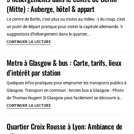
étapes]
(Mitte) : Auberge, hôtel & appart
piétonne
historique
Le centre de Berlin, c'est plus ou moins au milieu :-) du coup, c'est
à
un point de départ pratique pour visiter la capitale allemande. 5
éviter
suggestions d'hébergement dans le quartier…
[Vieille
5
CONTINUER LA LECTURE
Ville]
hébergements
dans
Metro à Glasgow & bus : Carte, tarifs, lieux
le
d’intérêt par station
centre
de
Quelques infos pratiques pour emprunter les transports publics à
Berlin
Glasgow. Transport en commun : Ancien bus à Glasgow - Photo
(Mitte)
de Thomas Nugent Si Glasgow peut facilement se découvrir à…
:
Metro
CONTINUER LA LECTURE
Auberge,
à
hôtel
Glasgow
Quartier Croix Rousse à Lyon: Ambiance de
&
&
appart