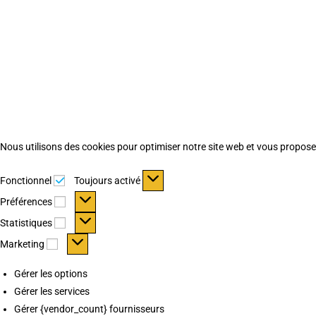
Nous utilisons des cookies pour optimiser notre site web et vous proposer 
Fonctionnel
Fonctionnel
Toujours activé
Préférences
Préférences
Statistiques
Statistiques
Marketing
Marketing
Gérer les options
Gérer les services
Gérer {vendor_count} fournisseurs