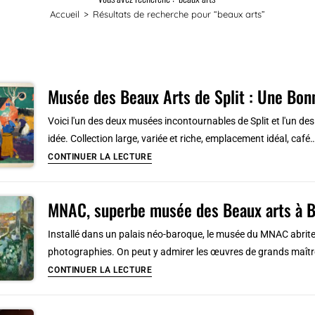
Accueil
>
Résultats de recherche pour
“beaux arts”
Musée des Beaux Arts de Split : Une Bonn
Voici l'un des deux musées incontournables de Split et l'un de
idée. Collection large, variée et riche, emplacement idéal, café
Musée
CONTINUER LA LECTURE
des
Beaux
MNAC, superbe musée des Beaux arts à B
Arts
de
Installé dans un palais néo-baroque, le musée du MNAC abrite 
Split
photographies. On peut y admirer les œuvres de grands maîtr
:
MNAC,
CONTINUER LA LECTURE
Une
superbe
Bonne
musée
idée