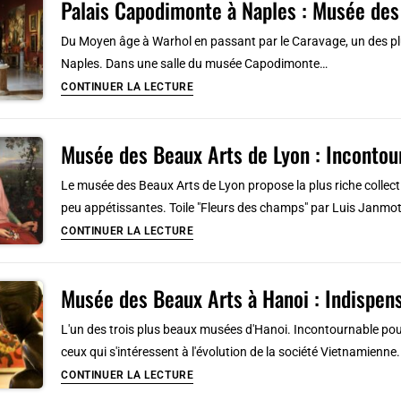
Palais Capodimonte à Naples : Musée des
des
!
Beaux
Du Moyen âge à Warhol en passant par le Caravage, un des plu
arts
Naples. Dans une salle du musée Capodimonte…
à
Palais
CONTINUER LA LECTURE
Barcelone
Capodimonte
[Montjuic]
à
Musée des Beaux Arts de Lyon : Incontour
Naples
:
Le musée des Beaux Arts de Lyon propose la plus riche collect
Musée
peu appétissantes. Toile "Fleurs des champs" par Luis Janmo
des
Musée
CONTINUER LA LECTURE
Beaux
des
Arts
Beaux
géant
Musée des Beaux Arts à Hanoi : Indispen
Arts
de
L'un des trois plus beaux musées d'Hanoi. Incontournable pour
Lyon
ceux qui s'intéressent à l'évolution de la société Vietnamienn
:
Musée
CONTINUER LA LECTURE
Incontournable
des