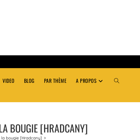
VIDEO
BLOG
PAR THÈME
A PROPOS
TOGGLE
WEBSITE
 LA BOUGIE [HRADCANY]
SEARCH
à la bougie [Hradcany]
>