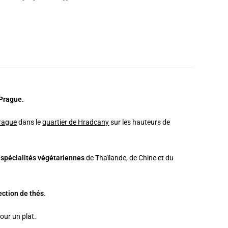
 Prague.
rague
dans le
quartier de Hradcany
sur les hauteurs de
s
spécialités végétariennes
de Thaïlande, de Chine et du
ection de thés
.
our un plat.