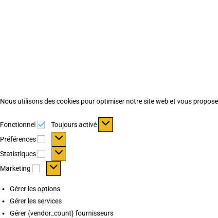
Nous utilisons des cookies pour optimiser notre site web et vous proposer 
Fonctionnel
Fonctionnel
Toujours activé
Préférences
Préférences
Statistiques
Statistiques
Marketing
Marketing
Gérer les options
Gérer les services
Gérer {vendor_count} fournisseurs