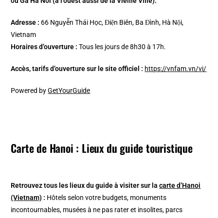
ou Ga Ha Noi (à l’ouest aussi de la Vieille Ville).
Adresse :
66 Nguyễn Thái Học, Điện Biên, Ba Đình, Hà Nội,
Vietnam
Horaires d’ouverture :
Tous les jours de 8h30 à 17h.
Accès, tarifs d’ouverture sur le site officiel :
https://vnfam.vn/vi/
Powered by
GetYourGuide
Carte de Hanoi : Lieux du guide touristique
Retrouvez tous les lieux du guide à visiter sur la
carte d’Hanoi
(Vietnam)
:
Hôtels selon votre budgets, monuments
incontournables, musées à ne pas rater et insolites, parcs