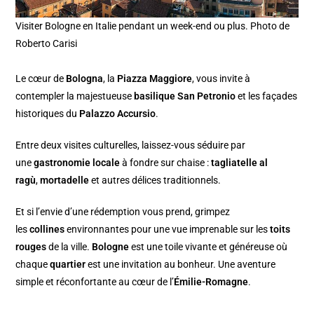
Visiter Bologne en Italie pendant un week-end ou plus. Photo de
Roberto Carisi
Le cœur de
Bologna
, la
Piazza Maggiore
, vous invite à
contempler la majestueuse
basilique San Petronio
et les façades
historiques du
Palazzo Accursio
.
Entre deux visites culturelles, laissez-vous séduire par
une
gastronomie locale
à fondre sur chaise :
tagliatelle al
ragù
,
mortadelle
et autres délices traditionnels.
Et si l’envie d’une rédemption vous prend, grimpez
les
collines
environnantes pour une vue imprenable sur les
toits
rouges
de la ville.
Bologne
est une toile vivante et généreuse où
chaque
quartier
est une invitation au bonheur. Une aventure
simple et réconfortante au cœur de l’
Émilie-Romagne
.