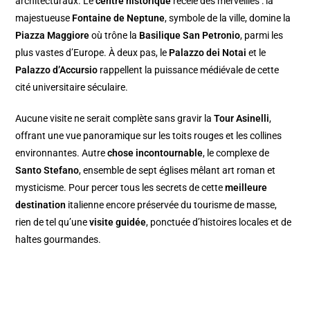
architecturaux. Le
centre historique
recèle des merveilles : la
majestueuse
Fontaine de Neptune
, symbole de la ville, domine la
Piazza Maggiore
où trône la
Basilique San Petronio
, parmi les
plus vastes d’Europe. À deux pas, le
Palazzo dei Notai
et le
Palazzo d’Accursio
rappellent la puissance médiévale de cette
cité universitaire séculaire.
Aucune visite ne serait complète sans gravir la
Tour Asinelli
,
offrant une vue panoramique sur les toits rouges et les collines
environnantes. Autre
chose incontournable
, le complexe de
Santo Stefano
, ensemble de sept églises mêlant art roman et
mysticisme. Pour percer tous les secrets de cette
meilleure
destination
italienne encore préservée du tourisme de masse,
rien de tel qu’une
visite guidée
, ponctuée d’histoires locales et de
haltes gourmandes.