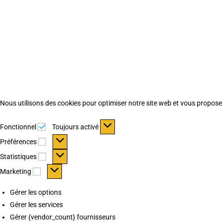
Nous utilisons des cookies pour optimiser notre site web et vous proposer 
Fonctionnel
Fonctionnel
Toujours activé
Préférences
Préférences
Statistiques
Statistiques
Marketing
Marketing
Gérer les options
Gérer les services
Gérer {vendor_count} fournisseurs