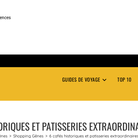
rences
GUIDES DE VOYAGE
TOP 10
ORIQUES ET PATISSERIES EXTRAORDIN
ênes
>
Shopping Gênes
>
6 cafés historiques et patisseries extraordinair