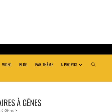
VIDEO
BLOG
PAR THÈME
A PROPOS
TOGGLE
WEBSITE
AIRES À GÊNES
SEARCH
es à Gênes
>