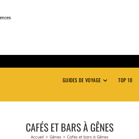
rences
GUIDES DE VOYAGE
TOP 10
CAFÉS ET BARS À GÊNES
Accueil
>
Gênes
>
Cafés et bars à Gênes