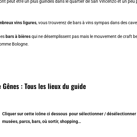
ont peut être un plus guindés dans le
quartier de San Vincenzo
et un peu 
breux vins ligures
, vous trouverez de bars à vins sympas dans des cave
ques
bars à bières
qui ne désemplissent pas mais le mouvement de craft beer
 comme
Bologne
.
 Gênes : Tous les lieux du guide
Cliquer sur cette icône ci dessous
pour sélectionner / désélectionner
musées, parcs, bars, où sortir, shopping…