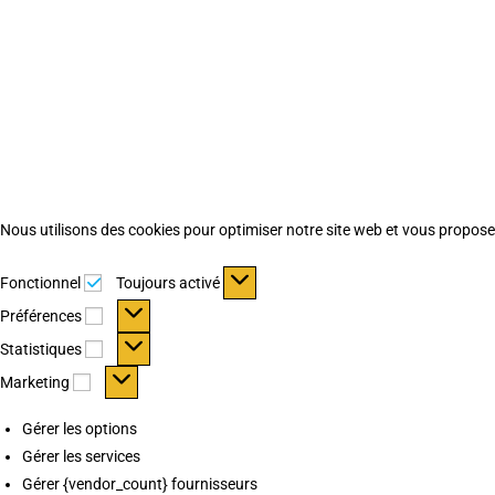
Nous utilisons des cookies pour optimiser notre site web et vous proposer 
Fonctionnel
Fonctionnel
Toujours activé
Préférences
Préférences
Statistiques
Statistiques
Marketing
Marketing
Gérer les options
Gérer les services
Gérer {vendor_count} fournisseurs