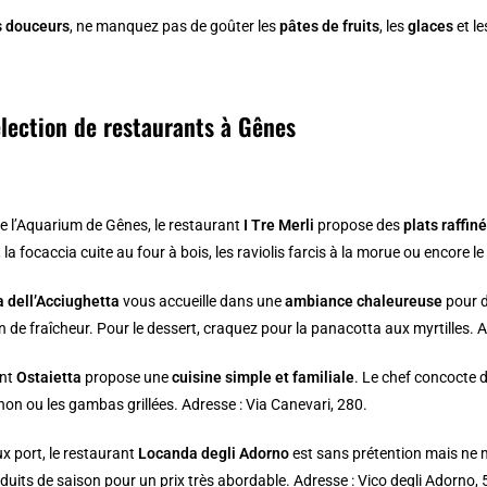
s douceurs
, ne manquez pas de goûter les
pâtes de fruits
, les
glaces
et l
élection de restaurants à Gênes
 l’
Aquarium de Gênes
, le restaurant
I Tre Merli
propose des
plats raffin
la focaccia cuite au four à bois, les raviolis farcis à la morue ou encore l
a dell’Acciughetta
vous accueille dans une
ambiance chaleureuse
pour d
in de fraîcheur. Pour le dessert, craquez pour la panacotta aux myrtilles. 
ant
Ostaietta
propose une
cuisine simple et familiale
. Le chef concocte 
thon ou les gambas grillées. Adresse : Via Canevari, 280.
ux port, le restaurant
Locanda degli Adorno
est sans prétention mais ne
duits de saison pour un prix très abordable. Adresse : Vico degli Adorno, 