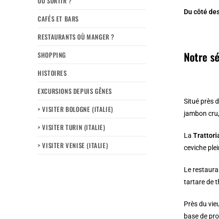
OÙ SORTIR ?
Du côté de
CAFÉS ET BARS
RESTAURANTS OÙ MANGER ?
Notre s
SHOPPING
HISTOIRES
EXCURSIONS DEPUIS GÊNES
Situé près de
> VISITER BOLOGNE (ITALIE)
jambon cru, 
> VISITER TURIN (ITALIE)
La
Trattori
> VISITER VENISE (ITALIE)
ceviche ple
Le restaur
tartare de 
Près du vie
base de pro