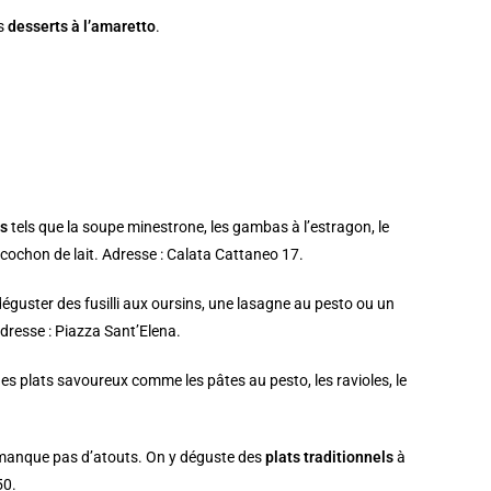
es
desserts à l’amaretto
.
és
tels que la soupe minestrone, les gambas à l’estragon, le
e cochon de lait. Adresse : Calata Cattaneo 17.
éguster des fusilli aux oursins, une lasagne au pesto ou un
Adresse : Piazza Sant’Elena.
des plats savoureux comme les pâtes au pesto, les ravioles, le
 manque pas d’atouts. On y déguste des
plats traditionnels
à
50.