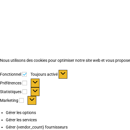
Nous utilisons des cookies pour optimiser notre site web et vous proposer 
Fonctionnel
Fonctionnel
Toujours activé
Préférences
Préférences
Statistiques
Statistiques
Marketing
Marketing
Gérer les options
Gérer les services
Gérer {vendor_count} fournisseurs