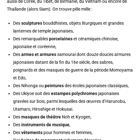
aussi de Corée, du Tibet, de Birmanie, du Vietnam ou encore de
Thaïlande (alors Siam). On trouve pêle mêle :
Des
s
culptures
bouddhistes, objets liturgiques et grandes
lanternes de temple japonaises,
Des remarquables
porcelaines
et céramiques chinoise,
japonaise et coréenne,
Des
armes et armures
samourai dont douze douces armures
japonaises datant de la fin du 16e siècle, des sabres,
poignards et des masques de guerre de la période Momoyama
et Edo,
Des Nihonga ou
peintures
des écoles japonaises classiques,
Des
Ukiyoe soit des
estampes polychromes
japonaises
gravées sur bois, parmi lesquelles des œuvres d’Harunobu,
Utamaro, Hiroshige et Hokusai.
Des
masques de théâtre
Noh et Kyogen,
Des
i
nstruments de musique
,
Des
vêtements
pour hommes et femmes,