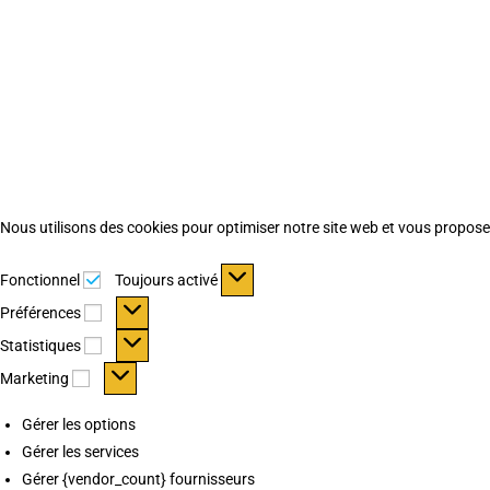
Nous utilisons des cookies pour optimiser notre site web et vous proposer 
Fonctionnel
Fonctionnel
Toujours activé
Préférences
Préférences
Statistiques
Statistiques
Marketing
Marketing
Gérer les options
Gérer les services
Gérer {vendor_count} fournisseurs