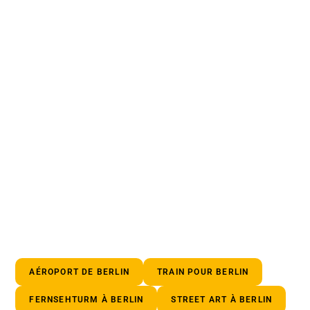
AÉROPORT DE BERLIN
TRAIN POUR BERLIN
FERNSEHTURM À BERLIN
STREET ART À BERLIN