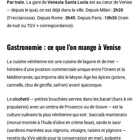
Par train.
La gare de
Venezia Santa Lucia
est au cœur de Venise
— depuis le quai, on est déjà dans la ville. Depuis Milan :
2h20
(Frecciarossa). Depuis Rome :
3h45
. Depuis Paris :
10h30
(train
de nuit ou TGV + correspondance).
Gastronomie : ce que l’on mange à Venise
La cuisine vénitienne est une cuisine de lagune et de mer —
héritière d’une position commerciale unique entre l’Orient et la
Méditerranée, qui importa dès le Moyen Âge les épices (poivre,
cannelle, clou de girofle, safran) avant quiconque.
Le
cicchetti
— petites bouchées servies dans les
bacari
(bars à vin
populaires) avec un
ombra
de Prosecco ou de Soave — est la
culture culinaire la plus vénitienne qui soit : baccalà mantecato
(morue montée à l’huile d’olive en crème lisse), sarde in saor
(sardines marinées aux oignons, vinaigre, raisins et pignons —
recette du XVe siècle pour la conservation en mer), polpette