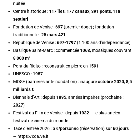
nuitée
Centre historique :
117 îles
,
177 canaux
,
391 ponts
,
118
sestieri
Fondation de Venise :
697
(premier doge) ; fondation
traditionnelle :
25 mars 421
République de Venise :
697-1797
(1 100 ans d’indépendance)
Basilique Saint-Marc : commencée
1063
, mosaïques couvrant
8 000 m²
Pont du Rialto : reconstruit en pierre en
1591
UNESCO :
1987
MOSE (barrières anti-inondation) : inauguré
octobre 2020
,
8,5
milliards €
Biennale d’Art : depuis
1895
, années impaires (prochaine :
2027
)
Festival du Film de Venise : depuis
1932
— le plus ancien
festival de cinéma du monde
Taxe d’entrée 2026 :
5 €/personne
(réservation) sur
60 jours
— https://cda.ve.it