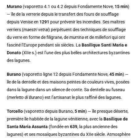
Murano
(vaporetto 4.1 ou 4.2 depuis Fondamente Nove,
15 min
)
— île de la verrerie depuis le transfert des fours de soufflage
depuis Venise en
1291
pour prévenir les incendies. Ses maîtres
verriers (
maestri vetrai
) perpétuent des techniques de soufflage
du verre en forme de filigrane, de
murrina
et de
millefiori
qui ont
fasciné l’Europe pendant six siècles. La
Basilique Santi Maria e
Donato
(XIIe s.) est l’une des plus belles architectures byzantines
des lagunes.
Burano
(vaporetto ligne 12 depuis Fondamente Nove,
45 min
) —
île de la dentelle et des maisons peintes de couleurs vives, posées
dans la lagune dans un silence de conte. Sa dentelle au fuseau
(
merletto di Burano
) est l’artisanat le plus raffiné des lagunes.
Torcello
(vaporetto depuis Burano,
5 min
) — île presque déserte,
première île habitée de la lagune vénitienne, avec la
Basilique de
Santa Maria Assunta
(fondée en
639
, la plus ancienne des
lagunes) et ses mosaïques byzantines du XIIe siècle. Atmosphère