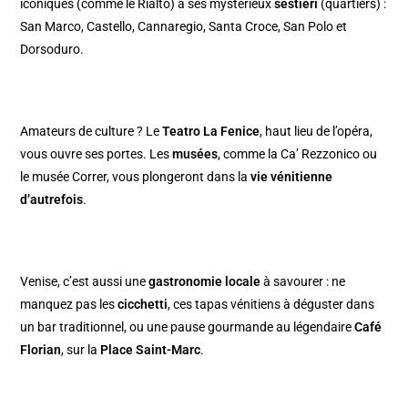
iconiques (comme le Rialto) à ses mystérieux
sestieri
(quartiers) :
San Marco, Castello, Cannaregio, Santa Croce, San Polo et
Dorsoduro.
Amateurs de culture ? Le
Teatro La Fenice
, haut lieu de l’opéra,
vous ouvre ses portes. Les
musées
, comme la Ca’ Rezzonico ou
le musée Correr, vous plongeront dans la
vie vénitienne
d’autrefois
.
Venise, c’est aussi une
gastronomie locale
à savourer : ne
manquez pas les
cicchetti
, ces tapas vénitiens à déguster dans
un bar traditionnel, ou une pause gourmande au légendaire
Café
Florian
, sur la
Place Saint-Marc
.