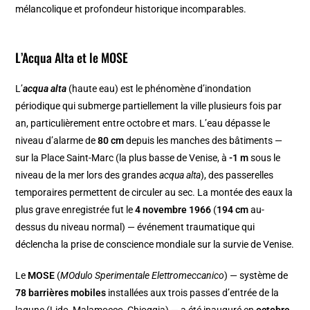
mélancolique et profondeur historique incomparables.
L’Acqua Alta et le MOSE
L’
acqua alta
(haute eau) est le phénomène d’inondation
périodique qui submerge partiellement la ville plusieurs fois par
an, particulièrement entre octobre et mars. L’eau dépasse le
niveau d’alarme de
80 cm
depuis les manches des bâtiments —
sur la Place Saint-Marc (la plus basse de Venise, à
-1 m
sous le
niveau de la mer lors des grandes
acqua alta
), des passerelles
temporaires permettent de circuler au sec. La montée des eaux la
plus grave enregistrée fut le
4 novembre 1966
(
194 cm
au-
dessus du niveau normal) — événement traumatique qui
déclencha la prise de conscience mondiale sur la survie de Venise.
Le
MOSE
(
MOdulo Sperimentale Elettromeccanico
) — système de
78 barrières mobiles
installées aux trois passes d’entrée de la
lagune (Lido, Malamocco, Chioggia) — a été inauguré en
octobre