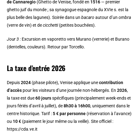
de Cannaregio
(Ghetto de Venise, fondé en
1516
— premier
ghetto juif du monde ; sa synagogue espagnole du XVIe s. est la
plus belle des lagunes). Soirée dans un
bacaro
autour d’un
ombra
(verre de vin) et de
cicchetti
(petites bouchées).
Jour 3 :
Excursion en vaporetto vers Murano (verrerie) et Burano
(dentelles, couleurs). Retour par Torcello.
La taxe d’entrée 2026
Depuis
2024
(phase pilote), Venise applique une
contribution
d’accès
pour les visiteurs d’une journée non-hébergés. En
2026
,
la taxe est due
60 jours
spécifiques (principalement week-ends et
jours fériés d’avril à juillet), de
8h30 à 16h00
, uniquement dans le
centre historique. Tarif :
5 € par personne
(réservation à l’avance)
ou
10 €
(paiement le jour même ou la veille). Site officiel :
https://cda.ve.it