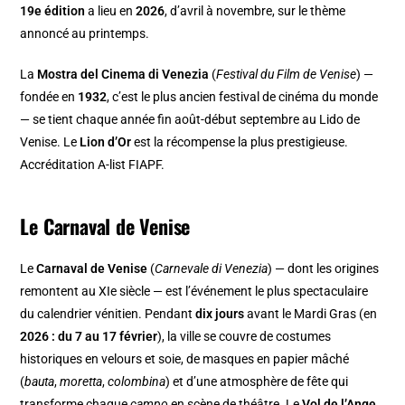
19e édition
a lieu en
2026
, d’avril à novembre, sur le thème
annoncé au printemps.
La
Mostra del Cinema di Venezia
(
Festival du Film de Venise
) —
fondée en
1932
, c’est le plus ancien festival de cinéma du monde
— se tient chaque année fin août-début septembre au Lido de
Venise. Le
Lion d’Or
est la récompense la plus prestigieuse.
Accréditation A-list FIAPF.
Le Carnaval de Venise
Le
Carnaval de Venise
(
Carnevale di Venezia
) — dont les origines
remontent au XIe siècle — est l’événement le plus spectaculaire
du calendrier vénitien. Pendant
dix jours
avant le Mardi Gras (en
2026 : du 7 au 17 février
), la ville se couvre de costumes
historiques en velours et soie, de masques en papier mâché
(
bauta
,
moretta
,
colombina
) et d’une atmosphère de fête qui
transforme chaque
campo
en scène de théâtre. Le
Vol de l’Ange