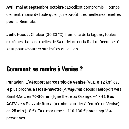
Avril-mai et septembre-octobre :
Excellent compromis — temps
clément, moins de foule qu’en juillet-août. Les meilleures fenêtres
pour la Biennale.
Juillet-août :
Chaleur (30-33 °C), humidité de la lagune, foules
extrêmes dans les ruelles de Saint-Marc et du Rialto. Déconseillé
sauf pour séjourner sur les îles ou le Lido.
Comment se rendre à Venise ?
Par avion.
L’
Aéroport Marco Polo de Venise
(VCE, à 12 km) est
le plus proche.
Bateau-navette (
Alilaguna
)
depuis l’aéroport vers
Saint-Marc en
70-80 min
(ligne Bleue ou Orange, ~17 €).
Bus
ACTV
vers Piazzale Roma (terminus routier à l’entrée de Venise)
en
25 min
(~8 €). Taxi maritime : ~110-130 € pour jusqu’à 4
personnes.