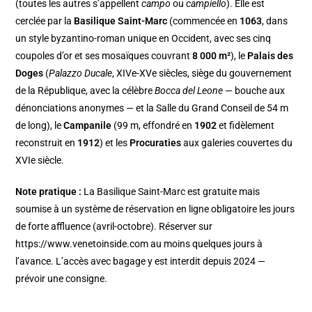
(toutes les autres s’appellent
campo
ou
campiello
). Elle est
cerclée par la
Basilique Saint-Marc
(commencée en
1063
, dans
un style byzantino-roman unique en Occident, avec ses cinq
coupoles d’or et ses mosaïques couvrant
8 000 m²
), le
Palais des
Doges
(
Palazzo Ducale
, XIVe-XVe siècles, siège du gouvernement
de la République, avec la célèbre
Bocca del Leone
— bouche aux
dénonciations anonymes — et la Salle du Grand Conseil de 54 m
de long), le
Campanile
(99 m, effondré en
1902
et fidèlement
reconstruit en
1912
) et les
Procuraties
aux galeries couvertes du
XVIe siècle.
Note pratique :
La Basilique Saint-Marc est gratuite mais
soumise à un système de réservation en ligne obligatoire les jours
de forte affluence (avril-octobre). Réserver sur
https://www.venetoinside.com au moins quelques jours à
l’avance. L’accès avec bagage y est interdit depuis 2024 —
prévoir une consigne.