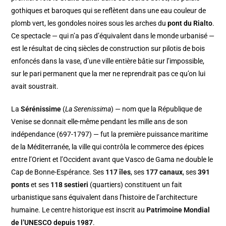
gothiques et baroques qui se reflètent dans une eau couleur de
plomb vert, les gondoles noires sous les arches du
pont du Rialto
.
Ce spectacle — qui n’a pas d’équivalent dans le monde urbanisé —
est le résultat de cinq siècles de construction sur pilotis de bois
enfoncés dans la vase, d’une ville entière bâtie sur l’impossible,
sur le pari permanent que la mer ne reprendrait pas ce qu’on lui
avait soustrait.
La
Sérénissime
(
La Serenissima
) — nom que la République de
Venise se donnait elle-même pendant les mille ans de son
indépendance (697-1797) — fut la première puissance maritime
de la Méditerranée, la ville qui contrôla le commerce des épices
entre l’Orient et l’Occident avant que Vasco de Gama ne double le
Cap de Bonne-Espérance. Ses
117 îles
, ses
177 canaux
, ses
391
ponts
et ses
118 sestieri
(quartiers) constituent un fait
urbanistique sans équivalent dans l’histoire de l’architecture
humaine. Le centre historique est inscrit au
Patrimoine Mondial
de l’UNESCO depuis 1987
.