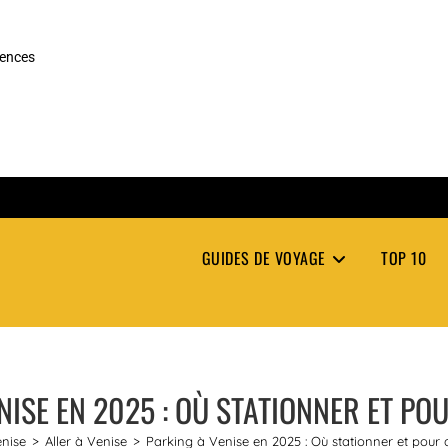
rences
GUIDES DE VOYAGE
TOP 10
NISE EN 2025 : OÙ STATIONNER ET POU
nise
>
Aller à Venise
>
Parking à Venise en 2025 : Où stationner et pour q