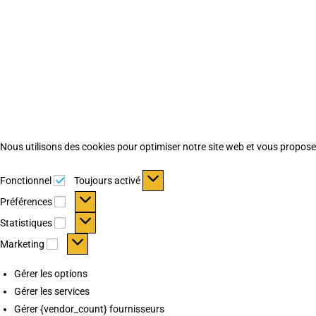
Nous utilisons des cookies pour optimiser notre site web et vous proposer 
Fonctionnel
Fonctionnel
Toujours activé
Préférences
Préférences
Statistiques
Statistiques
Marketing
Marketing
Gérer les options
Gérer les services
Gérer {vendor_count} fournisseurs