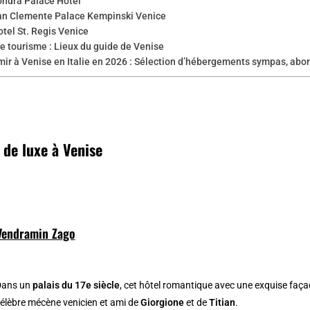
ondra Palace Hotel
an Clemente Palace Kempinski Venice
otel St. Regis Venice
e tourisme : Lieux du guide de Venise
mir à Venise en Italie en 2026 : Sélection d’hébergements sympas, ab
 de luxe à Venise
Vendramin Zago
Dans un
palais du 17e siècle
, cet hôtel romantique avec une exquise faç
élèbre mécène venicien et ami de
Giorgione
et de
Titian
.