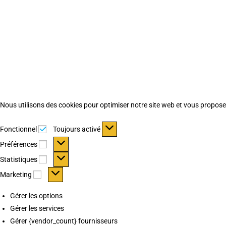
Nous utilisons des cookies pour optimiser notre site web et vous proposer 
Fonctionnel
Fonctionnel
Toujours activé
Préférences
Préférences
Statistiques
Statistiques
Marketing
Marketing
Gérer les options
Gérer les services
Gérer {vendor_count} fournisseurs