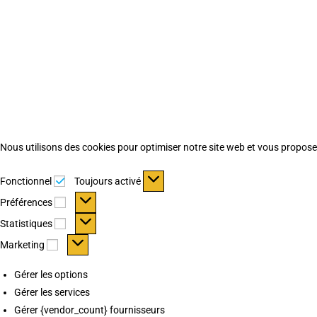
Nous utilisons des cookies pour optimiser notre site web et vous proposer 
Fonctionnel
Fonctionnel
Toujours activé
Préférences
Préférences
Statistiques
Statistiques
Marketing
Marketing
Gérer les options
Gérer les services
Gérer {vendor_count} fournisseurs