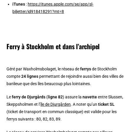
iTunes
:
https://itunes.apple.com/se/app/sl-
biljetter/id918418291?mt=8
Ferry à Stockholm et dans l’archipel
Géré par Waxholmsbolaget, le réseau de
ferrys
de Stockholm
compte
24 lignes
permettant de rejoindre aussi bien des villes de
banlieue que des îles beaucoup plus lointaines.
Le
ferry de Djurgårds
(
ligne 82
) assure la
navette
entre Slussen,
Skeppsholmen et l’
île de Djurgården
. A noter qu’un
ticket SL
(ticket de transport en commun classique) est valide pour les
ferrys suivants : 80, 82, 83, 89.