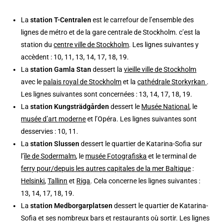
La
station T-Centralen
est le carrefour de l’ensemble des
lignes de métro et de la gare centrale de Stockholm. c’est la
station du
centre ville de Stockholm
. Les lignes suivantes y
accèdent : 10, 11, 13, 14, 17, 18, 19.
La
station Gamla Stan
dessert la
vieille ville de Stockholm
avec le
palais royal de Stockholm
et la
cathédrale Storkyrkan
.
Les lignes suivantes sont concernées : 13, 14, 17, 18, 19.
La
station Kungsträdgården
dessert le
Musée National
, le
musée d’art moderne
et l’Opéra. Les lignes suivantes sont
desservies : 10, 11.
La
station Slussen
dessert le quartier de Katarina-Sofia sur
l’
île de Sodermalm
, le
musée Fotografiska
et le terminal de
ferry pour/depuis les autres capitales de la mer Baltique
:
Helsinki
,
Tallinn
et
Riga
. Cela concerne les lignes suivantes :
13, 14, 17, 18, 19.
La
station Medborgarplatsen
dessert le quartier de Katarina-
Sofia et ses nombreux bars et restaurants où sortir. Les lignes