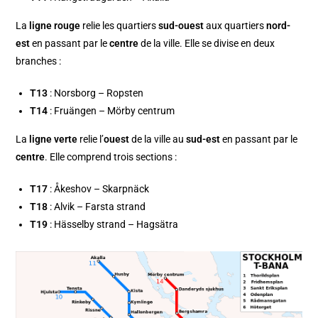
La
ligne rouge
relie les quartiers
sud-ouest
aux quartiers
nord-
est
en passant par le
centre
de la ville. Elle se divise en deux
branches :
T13
: Norsborg – Ropsten
T14
: Fruängen – Mörby centrum
La
ligne verte
relie l’
ouest
de la ville au
sud-est
en passant par le
centre
. Elle comprend trois sections :
T17
: Åkeshov – Skarpnäck
T18
: Alvik – Farsta strand
T19
: Hässelby strand – Hagsätra