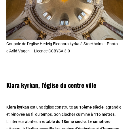
Coupole de l’église Hedvig Eleonora kyrka à Stockholm – Photo
d’Arild Vagen – Licence CCBYSA 3.0
Klara kyrkan, l’église du centre ville
Klara kyrkan
est une église construite au
16ème siècle
, agrandie
et rénovée au fil du temps. Son
clocher
culmine à
116 mètres
.
L’intérieur abrite un
retable du 18ème siècle
. Le
cimetière
attenant à l’église accueille les tombes d’
écrivains
et d’
hommes