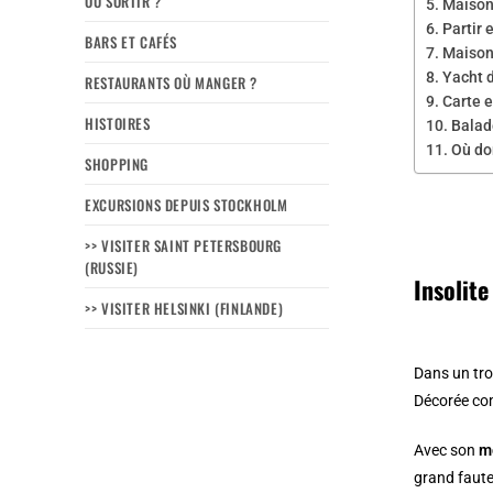
OÙ SORTIR ?
Maison
Partir 
BARS ET CAFÉS
Maison
Yacht 
RESTAURANTS OÙ MANGER ?
Carte e
HISTOIRES
Balad
Où do
SHOPPING
EXCURSIONS DEPUIS STOCKHOLM
>> VISITER SAINT PETERSBOURG
(RUSSIE)
Insolit
>> VISITER HELSINKI (FINLANDE)
Dans un tro
Décorée com
Avec son
mo
grand faute