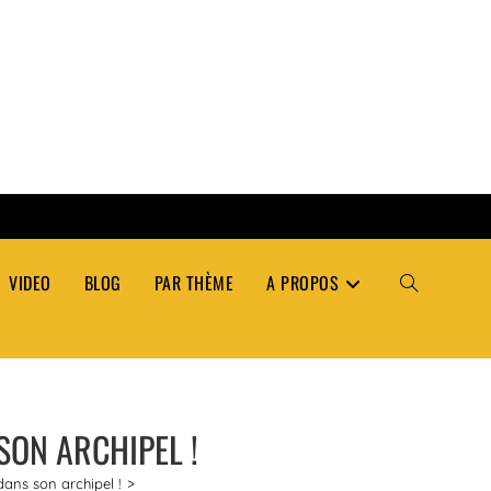
VIDEO
BLOG
PAR THÈME
A PROPOS
TOGGLE
WEBSITE
SON ARCHIPEL !
SEARCH
ans son archipel !
>