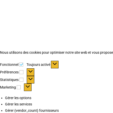
Nous utilisons des cookies pour optimiser notre site web et vous proposer 
Fonctionnel
Fonctionnel
Toujours activé
Préférences
Préférences
Statistiques
Statistiques
Marketing
Marketing
Gérer les options
Gérer les services
Gérer {vendor_count} fournisseurs