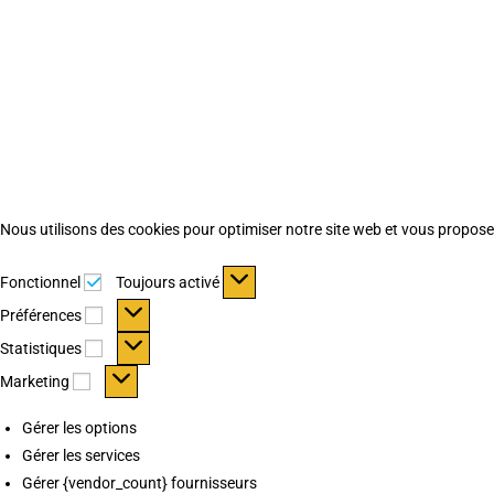
Nous utilisons des cookies pour optimiser notre site web et vous proposer 
Fonctionnel
Fonctionnel
Toujours activé
Préférences
Préférences
Statistiques
Statistiques
Marketing
Marketing
Gérer les options
Gérer les services
Gérer {vendor_count} fournisseurs