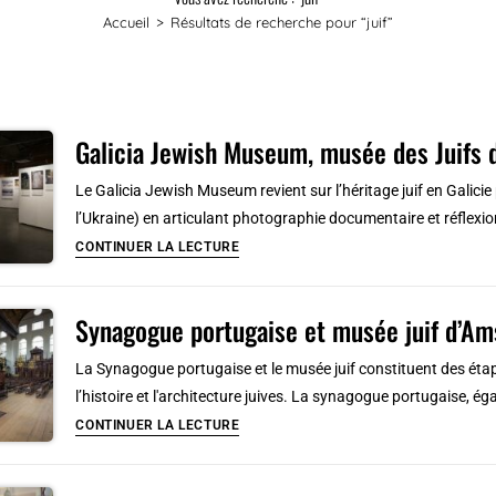
Accueil
>
Résultats de recherche pour
“juif”
Galicia Jewish Museum, musée des Juifs d
Le Galicia Jewish Museum revient sur l’héritage juif en Galicie
l’Ukraine) en articulant photographie documentaire et réflexio
Galicia
CONTINUER LA LECTURE
Jewish
Museum,
Synagogue portugaise et musée juif d’A
musée
des
La Synagogue portugaise et le musée juif constituent des éta
Juifs
l’histoire et l'architecture juives. La synagogue portugaise, 
de
Synagogue
CONTINUER LA LECTURE
Galicie
portugaise
à
et
Cracovie