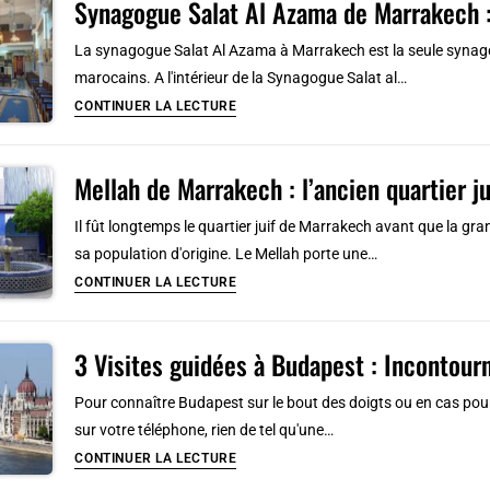
Synagogue Salat Al Azama de Marrakech :
musée
juif
La synagogue Salat Al Azama à Marrakech est la seule synagog
d’Amsterdam
marocains. A l'intérieur de la Synagogue Salat al…
Synagogue
CONTINUER LA LECTURE
Salat
Al
Mellah de Marrakech : l’ancien quartier ju
Azama
de
Il fût longtemps le quartier juif de Marrakech avant que la gr
Marrakech
sa population d'origine. Le Mellah porte une…
:
Mellah
CONTINUER LA LECTURE
Histoire
de
et
Marrakech
musée
3 Visites guidées à Budapest : Incontourna
:
juif
l’ancien
Pour connaître Budapest sur le bout des doigts ou en cas pour s
quartier
sur votre téléphone, rien de tel qu'une…
juif
3
CONTINUER LA LECTURE
Visites