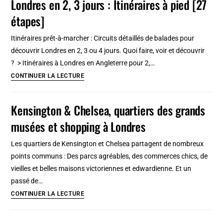
Londres en 2, 3 jours : Itinéraires à pied [27
d’art
étapes]
incontournable
de
Itinéraires prêt-à-marcher : Circuits détaillés de balades pour
Los
découvrir Londres en 2, 3 ou 4 jours. Quoi faire, voir et découvrir
Angeles
? > Itinéraires à Londres en Angleterre pour 2,…
[Wilshire]
Londres
CONTINUER LA LECTURE
en
2,
Kensington & Chelsea, quartiers des grands
3
musées et shopping à Londres
jours
:
Les quartiers de Kensington et Chelsea partagent de nombreux
Itinéraires
points communs : Des parcs agréables, des commerces chics, de
à
vieilles et belles maisons victoriennes et edwardienne. Et un
pied
passé de…
[27
Kensington
CONTINUER LA LECTURE
étapes]
&
Chelsea,