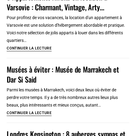
Varsovie : Charmant, Vintage, Arty…
Galles)
:
Pour profitez de vos vacances, la location d'un appartement à
Guide
Varsovie est une solution d'hébergement abordable et pratique.
complet,
Voici notre sélection de jolis apparts à louer dans les différents
arty
quartiers…
et
8
CONTINUER LA LECTURE
subjectif
Appartements
Airbnb
Musées à éviter : Musée de Marrakech et
en
Dar Si Said
location
à
Parmi les musées à Marrakech, voici deux lieux où éviter de
Varsovie
perdre votre temps. Il y a de très nombreux autres lieux plus
:
beaux, plus intéressants et mieux conçus, autant…
Charmant,
Musées
CONTINUER LA LECTURE
Vintage,
à
Arty…
éviter
Londres Kensington : 8 auberges sympas et
: