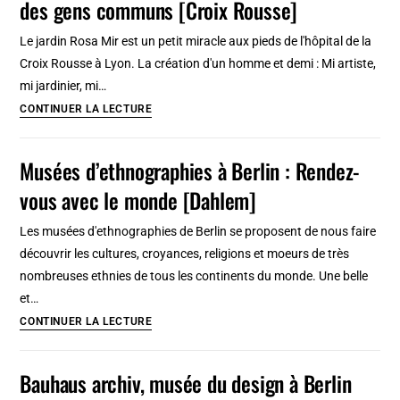
des gens communs [Croix Rousse]
:
Emplacement
Le jardin Rosa Mir est un petit miracle aux pieds de l'hôpital de la
pratique
Croix Rousse à Lyon. La création d'un homme et demi : Mi artiste,
mi jardinier, mi…
Jardin
CONTINUER LA LECTURE
Rosa
Mir
Musées d’ethnographies à Berlin : Rendez-
à
vous avec le monde [Dahlem]
Lyon
:
Les musées d'ethnographies de Berlin se proposent de nous faire
L’incroyable
découvrir les cultures, croyances, religions et moeurs de très
génie
nombreuses ethnies de tous les continents du monde. Une belle
des
et…
gens
Musées
CONTINUER LA LECTURE
communs
d’ethnographies
[Croix
à
Bauhaus archiv, musée du design à Berlin
Rousse]
Berlin