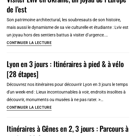
(histoire)
de l’est
à
Budapest
Son patrimoine architectural, les soubresauts de son histoire,
[Józsefváros]
mais aussi le dynamisme de sa vie culturelle et étudiante : Lviv est
un joyau hors des sentiers battus à visiter d’urgence.…
Visiter
CONTINUER LA LECTURE
Lviv
en
Lyon en 3 jours : Itinéraires à pied & à vélo
Ukraine,
[28 étapes]
un
joyau
Découvrez nos itinéraires pour découvrir Lyon en 3 jours le temps
de
d'un week-end : Lieux incontournables à voir, endroits insolites à
l’Europe
découvrir, monuments ou musées à ne pas rater. >…
de
Lyon
CONTINUER LA LECTURE
l’est
en
3
Itinéraires à Gênes en 2, 3 jours : Parcours à
jours