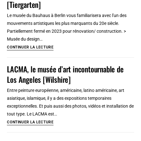
[Tiergarten]
:
Rendez-
Le musée du Bauhaus à Berlin vous familiarisera avec l'un des
vous
mouvements artistiques les plus marquants du 20e siècle.
avec
Partiellement fermé en 2023 pour rénovation/ construction. >
le
Musée du design…
monde
Bauhaus
CONTINUER LA LECTURE
[Dahlem]
archiv,
musée
LACMA, le musée d’art incontournable de
du
Los Angeles [Wilshire]
design
à
Entre peinture européenne, américaine, latino américaine, art
Berlin
asiatique, islamique, il y a des expositions temporaires
[Tiergarten]
exceptionnelles. Et puis aussi des photos, vidéos et installation de
tout type. Le LACMA est…
LACMA,
CONTINUER LA LECTURE
le
musée