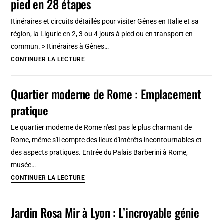
pied en 28 étapes
:
Itinéraires
Itinéraires et circuits détaillés pour visiter Gênes en Italie et sa
à
région, la Ligurie en 2, 3 ou 4 jours à pied ou en transport en
pied
commun. > Itinéraires à Gênes…
&
Itinéraires
CONTINUER LA LECTURE
à
à
vélo
Gênes
Quartier moderne de Rome : Emplacement
[28
en
étapes]
pratique
2,
3
Le quartier moderne de Rome n'est pas le plus charmant de
jours
Rome, même s'il compte des lieux d'intérêts incontournables et
:
des aspects pratiques. Entrée du Palais Barberini à Rome,
Parcours
musée…
à
Quartier
CONTINUER LA LECTURE
pied
moderne
en
de
Jardin Rosa Mir à Lyon : L’incroyable génie
28
Rome
étapes