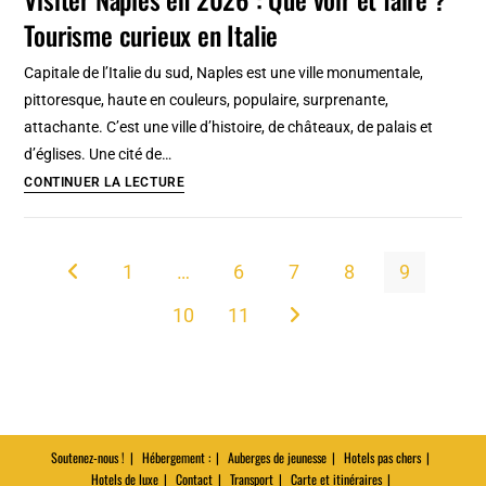
Barcelone,
Tourisme curieux en Italie
1ere
réalisation
Capitale de l’Italie du sud, Naples est une ville monumentale,
de
pittoresque, haute en couleurs, populaire, surprenante,
Gaudi
attachante. C’est une ville d’histoire, de châteaux, de palais et
et
d’églises. Une cité de…
musée
Visiter
CONTINUER LA LECTURE
Naples
en
2026
1
…
6
7
8
9
Go to the previous page
:
10
11
Que
Aller à la page suivante
voir
et
faire
?
Tourisme
Soutenez-nous !
Hébergement :
Auberges de jeunesse
Hotels pas chers
Hotels de luxe
Contact
curieux
Transport
Carte et itinéraires