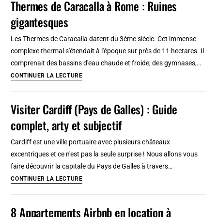
Thermes de Caracalla à Rome : Ruines
quartiers
gigantesques
des
grands
Les Thermes de Caracalla datent du 3ème siècle. Cet immense
musées
complexe thermal s'étendait à l'époque sur près de 11 hectares. Il
et
comprenait des bassins d'eau chaude et froide, des gymnases,…
shopping
Thermes
CONTINUER LA LECTURE
à
de
Londres
Caracalla
Visiter Cardiff (Pays de Galles) : Guide
à
complet, arty et subjectif
Rome
:
Cardiff est une ville portuaire avec plusieurs châteaux
Ruines
excentriques et ce n'est pas la seule surprise ! Nous allons vous
gigantesques
faire découvrir la capitale du Pays de Galles à travers…
Visiter
CONTINUER LA LECTURE
Cardiff
(Pays
8 Appartements Airbnb en location à
de