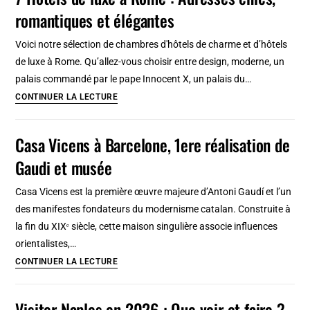
romantiques et élégantes
à
Cracovie
Voici notre sélection de chambres d'hôtels de charme et d’hôtels
:
de luxe à Rome. Qu’allez-vous choisir entre design, moderne, un
A
palais commandé par le pape Innocent X, un palais du…
moins
7
CONTINUER LA LECTURE
de
Hôtels
100
de
Casa Vicens à Barcelone, 1ere réalisation de
euros
luxe
(2026)
Gaudi et musée
à
Rome
Casa Vicens est la première œuvre majeure d’Antoni Gaudí et l’un
:
des manifestes fondateurs du modernisme catalan. Construite à
Adresses
la fin du XIXᵉ siècle, cette maison singulière associe influences
chics,
orientalistes,…
romantiques
Casa
CONTINUER LA LECTURE
et
Vicens
élégantes
à
Visiter Naples en 2026 : Que voir et faire ?