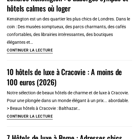
hôtels calmes où loger
Musée
de
Kensington est un des quartier les plus chics de Londres. Dans le
Marrakech
coin : Des musées somptueux, des parcs charmants, des cafés
et
confortables, des librairies intéressantes, des boutiques
Dar
élégantes et…
Si
Londres
CONTINUER LA LECTURE
Said
Kensington
:
10 hôtels de luxe à Cracovie : A moins de
8
100 euros (2026)
auberges
sympas
Notre sélection de beaux hôtels de charme et de luxe à Cracovie.
et
Pour une plongée dans un monde élégant à un prix... abordable.
hôtels
> Beaux hôtels à Cracovie : Balthazar…
calmes
10
CONTINUER LA LECTURE
où
hôtels
loger
de
7 Hôtels de luxe à Rome : Adresses chics,
luxe