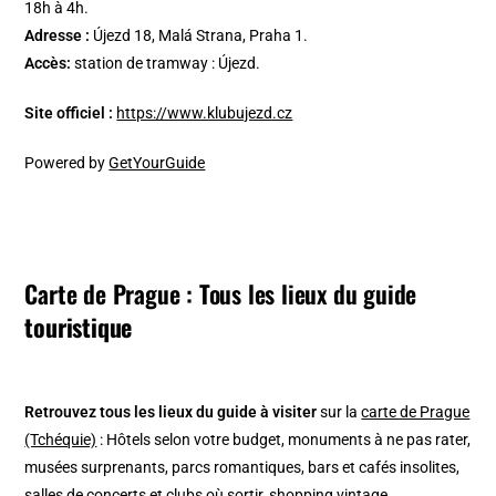
18h à 4h.
Adresse :
Újezd 18, Malá Strana, Praha 1.
Accès:
station de tramway : Újezd.
Site officiel :
https://www.klubujezd.cz
Powered by
GetYourGuide
Carte de Prague : Tous les lieux du guide
touristique
Retrouvez tous les lieux du guide à visiter
sur la
carte de Prague
(Tchéquie)
: Hôtels selon votre budget, monuments à ne pas rater,
musées surprenants, parcs romantiques, bars et cafés insolites,
salles de concerts et clubs où sortir, shopping vintage…