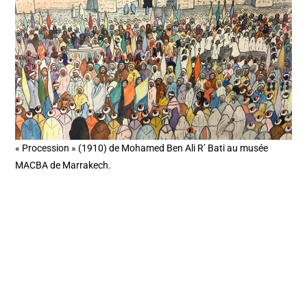
« Procession » (1910) de Mohamed Ben Ali R’ Bati au musée
MACBA de Marrakech.