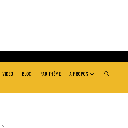
VIDEO
BLOG
PAR THÈME
A PROPOS
TOGGLE
WEBSITE
SEARCH
s
>