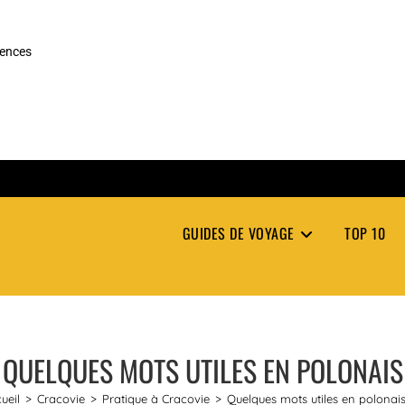
rences
GUIDES DE VOYAGE
TOP 10
QUELQUES MOTS UTILES EN POLONAIS
ueil
>
Cracovie
>
Pratique à Cracovie
>
Quelques mots utiles en polonai