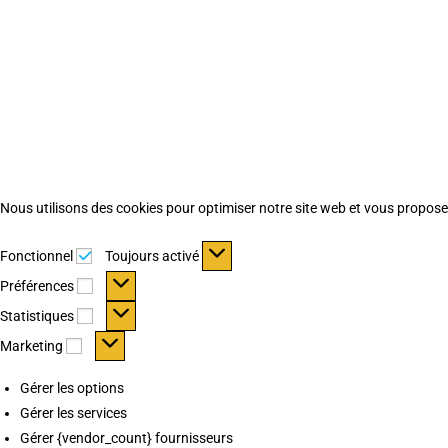
Nous utilisons des cookies pour optimiser notre site web et vous proposer 
Fonctionnel
Fonctionnel
Toujours activé
Préférences
Préférences
Statistiques
Statistiques
Marketing
Marketing
Gérer les options
Gérer les services
Gérer {vendor_count} fournisseurs