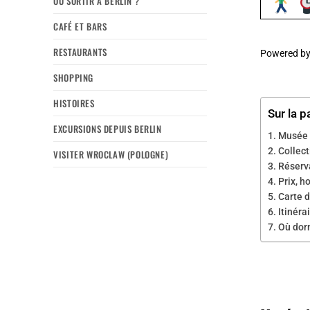
OÙ SORTIR À BERLIN ?
CAFÉ ET BARS
RESTAURANTS
Powered b
SHOPPING
HISTOIRES
Sur la p
EXCURSIONS DEPUIS BERLIN
Musée d
Collect
VISITER WROCLAW (POLOGNE)
Réserva
Prix, h
Carte d
Itinéra
Où dorm