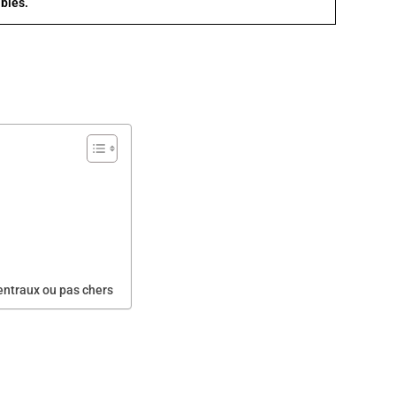
bles.
entraux ou pas chers