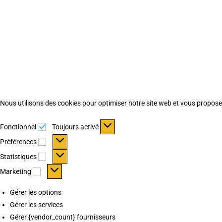
Nous utilisons des cookies pour optimiser notre site web et vous proposer 
Fonctionnel
Fonctionnel
Toujours activé
Préférences
Préférences
Statistiques
Statistiques
Marketing
Marketing
Gérer les options
Gérer les services
Gérer {vendor_count} fournisseurs