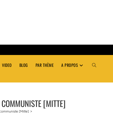
VIDEO
BLOG
PAR THÈME
A PROPOS
TOGGLE
WEBSITE
E COMMUNISTE [MITTE]
SEARCH
communiste [Mitte]
>