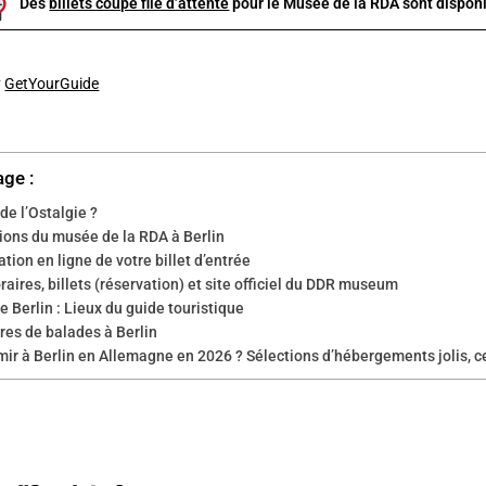
Des
billets coupe file d’attente
pour le Musée de la RDA sont disponi
y
GetYourGuide
age :
e l’Ostalgie ?
ions du musée de la RDA à Berlin
tion en ligne de votre billet d’entrée
oraires, billets (réservation) et site officiel du DDR museum
e Berlin : Lieux du guide touristique
ires de balades à Berlin
ir à Berlin en Allemagne en 2026 ? Sélections d’hébergements jolis, c