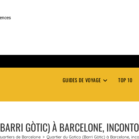
rences
GUIDES DE VOYAGE
TOP 10
BARRI GÒTIC) À BARCELONE, INCONTO
uartiers de Barcelone
>
Quartier du Gotico (Barri Gòtic) à Barcelone, incon