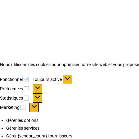
Nous utilisons des cookies pour optimiser notre site web et vous proposer 
Fonctionnel
Fonctionnel
Toujours activé
Préférences
Préférences
Statistiques
Statistiques
Marketing
Marketing
Gérer les options
Gérer les services
Gérer {vendor_count} fournisseurs