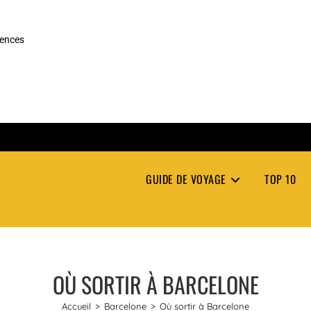
rences
GUIDE DE VOYAGE
TOP 10
OÙ SORTIR À BARCELONE
Accueil
>
Barcelone
>
Où sortir à Barcelone