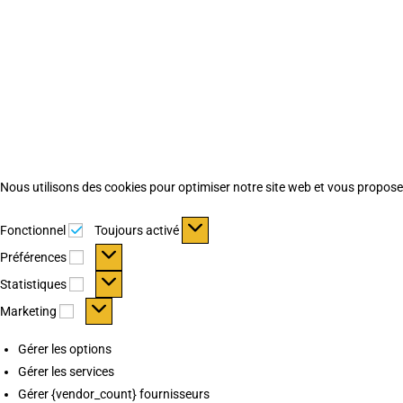
Nous utilisons des cookies pour optimiser notre site web et vous proposer 
Fonctionnel
Fonctionnel
Toujours activé
Préférences
Préférences
Statistiques
Statistiques
Marketing
Marketing
Gérer les options
Gérer les services
Gérer {vendor_count} fournisseurs