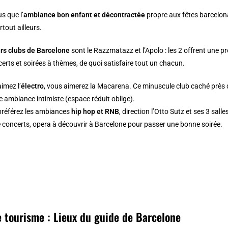
s que l’
ambiance bon enfant et décontractée
propre aux fêtes barcelona
tout ailleurs.
rs clubs de Barcelone
sont le Razzmatazz et l’Apolo : les 2 offrent une 
erts et soirées à thèmes, de quoi satisfaire tout un chacun.
aimez l’
électro
, vous aimerez la Macarena. Ce minuscule club caché près d
 ambiance intimiste (espace réduit oblige).
préférez les ambiances
hip hop et RNB
, direction l’Otto Sutz et ses 3 sall
e concerts, opera à découvrir à Barcelone pour passer une bonne soirée.
e tourisme : Lieux du guide de Barcelone