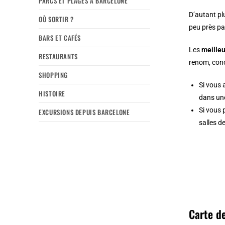
PARCS ET PLAGES À BARCELONE
D’autant plu
OÙ SORTIR ?
peu près par
BARS ET CAFÉS
Les
meilleu
RESTAURANTS
renom, conc
SHOPPING
Si vous 
HISTOIRE
dans une
Si vous 
EXCURSIONS DEPUIS BARCELONE
salles d
Carte d