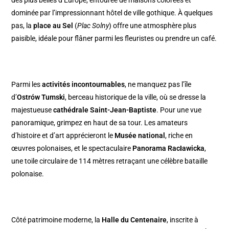
dominée par l’impressionnant hôtel de ville gothique. À quelques
pas, la
place au Sel
(
Plac Solny
) offre une atmosphère plus
paisible, idéale pour flâner parmi les fleuristes ou prendre un café.
Parmi les
activités incontournables
, ne manquez pas l’île
d’
Ostrów Tumski
, berceau historique de la ville, où se dresse la
majestueuse
cathédrale Saint-Jean-Baptiste
. Pour une vue
panoramique, grimpez en haut de sa tour. Les amateurs
d’histoire et d’art apprécieront le
Musée national
, riche en
œuvres polonaises, et le spectaculaire
Panorama Racławicka
,
une toile circulaire de 114 mètres retraçant une célèbre bataille
polonaise.
Côté patrimoine moderne, la
Halle du Centenaire
, inscrite à