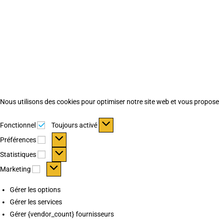
Nous utilisons des cookies pour optimiser notre site web et vous proposer 
Fonctionnel
Fonctionnel
Toujours activé
Préférences
Préférences
Statistiques
Statistiques
Marketing
Marketing
Gérer les options
Gérer les services
Gérer {vendor_count} fournisseurs