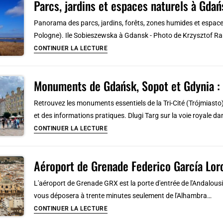
Parcs, jardins et espaces naturels à Gdańs
incontournables
de
Panorama des parcs, jardins, forêts, zones humides et espaces
Cardiff
Pologne). Ile Sobieszewska à Gdansk - Photo de Krzysztof R
Parcs,
CONTINUER LA LECTURE
jardins
et
Monuments de Gdańsk, Sopot et Gdynia : 
espaces
naturels
Retrouvez les monuments essentiels de la Tri-Cité (Trójmiasto) 
à
et des informations pratiques. Dlugi Targ sur la voie royale da
Gdańsk
Monuments
CONTINUER LA LECTURE
et
de
dans
Gdańsk,
la
Aéroport de Grenade Federico García Lor
Sopot
Tri-
et
L'aéroport de Grenade GRX est la porte d'entrée de l'Andalousie d
Cité
Gdynia
vous déposera à trente minutes seulement de l'Alhambra…
:
Aéroport
CONTINUER LA LECTURE
places
de