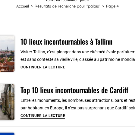
Accueil
>
Résultats de recherche pour
“palais”
>
Page 4
10 lieux incontournables à Tallinn
Visiter Tallinn, c’est plonger dans une cité médiévale parfaite
est sans conteste sa vieille ville, classée au patrimoine mond
10
CONTINUER LA LECTURE
lieux
incontournables
Top 10 lieux incontournables de Cardiff
à
Tallinn
Entre les monuments, les nombreuses attractions, bars et res
par habitant en Europe, il n’est pas surprenant que Cardiff s
Top
CONTINUER LA LECTURE
10
lieux