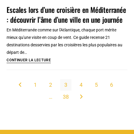
Malbork
Escales lors d’une croisière en Méditerranée
près
: découvrir l’âme d’une ville en une journée
de
Gdansk
En Méditerranée comme sur l'Atlantique, chaque port mérite
:
mieux qu'une visite en coup de vent. Ce guide recense 21
Immense
destinations desservies par les croisières les plus populaires au
monstre
départ de…
de
Escales
CONTINUER LA LECTURE
briques
lors
d’une
croisière
1
2
3
4
5
6
Go to the previous page
en
…
38
Méditerranée
Aller à la page suivante
:
découvrir
l’âme
d’une