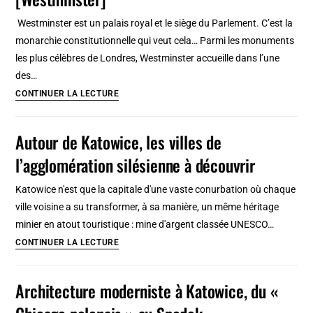
à
Westminster est un palais royal et le siège du Parlement. C’est la
Lyon
monarchie constitutionnelle qui veut cela… Parmi les monuments
:
les plus célèbres de Londres, Westminster accueille dans l’une
Incontournable
des…
!
Big
CONTINUER LA LECTURE
Ben
à
Autour de Katowice, les villes de
Londres
l’agglomération silésienne à découvrir
au
Palais
Katowice n'est que la capitale d'une vaste conurbation où chaque
de
ville voisine a su transformer, à sa manière, un même héritage
Westminster
minier en atout touristique : mine d'argent classée UNESCO…
[Westminster]
Autour
CONTINUER LA LECTURE
de
Katowice,
Architecture moderniste à Katowice, du «
les
villes