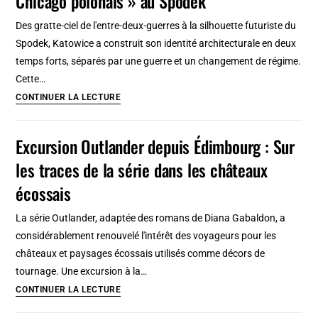
Chicago polonais » au Spodek
de
Des gratte-ciel de l'entre-deux-guerres à la silhouette futuriste du
l’agglomération
Spodek, Katowice a construit son identité architecturale en deux
silésienne
temps forts, séparés par une guerre et un changement de régime.
à
Cette…
découvrir
Architecture
CONTINUER LA LECTURE
moderniste
à
Excursion Outlander depuis Édimbourg : Sur
Katowice,
les traces de la série dans les châteaux
du
«
écossais
Chicago
La série Outlander, adaptée des romans de Diana Gabaldon, a
polonais
considérablement renouvelé l'intérêt des voyageurs pour les
»
châteaux et paysages écossais utilisés comme décors de
au
tournage. Une excursion à la…
Spodek
Excursion
CONTINUER LA LECTURE
Outlander