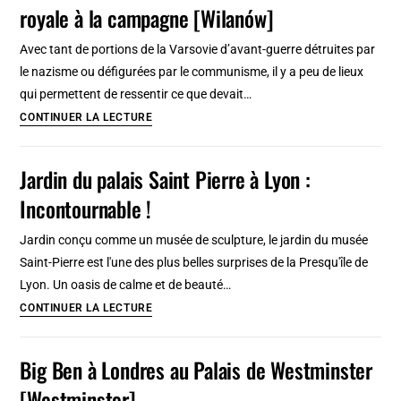
royale à la campagne [Wilanów]
Prague
au
Avec tant de portions de la Varsovie d’avant-guerre détruites par
Palais
le nazisme ou défigurées par le communisme, il y a peu de lieux
Kinsky
qui permettent de ressentir ce que devait…
:
Palais
CONTINUER LA LECTURE
Temporairement
de
fermé
Wilanów
Jardin du palais Saint Pierre à Lyon :
à
Incontournable !
Varsovie
:
Jardin conçu comme un musée de sculpture, le jardin du musée
Résidence
Saint-Pierre est l'une des plus belles surprises de la Presqu'île de
royale
Lyon. Un oasis de calme et de beauté…
à
Jardin
CONTINUER LA LECTURE
la
du
campagne
palais
Big Ben à Londres au Palais de Westminster
[Wilanów]
Saint
[Westminster]
Pierre