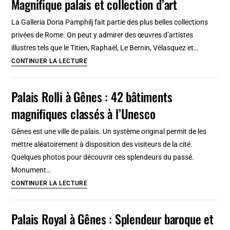
Magnifique palais et collection d’art
:
Palais
La Galleria Doria Pamphilj fait partie des plus belles collections
de
privées de Rome. On peut y admirer des œuvres d’artistes
la
illustres tels que le Titien, Raphaël, Le Bernin, Vélasquez et…
Reine
Musée
CONTINUER LA LECTURE
[Westminster]
Galleria
Doria
Palais Rolli à Gênes : 42 bâtiments
Phamphilj
magnifiques classés à l’Unesco
à
Rome
Gênes est une ville de palais. Un système original permit de les
:
mettre aléatoirement à disposition des visiteurs de la cité.
Magnifique
Quelques photos pour découvrir ces splendeurs du passé.
palais
Monument…
et
Palais
CONTINUER LA LECTURE
collection
Rolli
d’art
à
Palais Royal à Gênes : Splendeur baroque et
Gênes