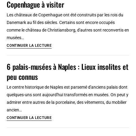
Copenhague à visiter
Château
de
Les châteaux de Copenhague ont été construits par les rois du
Budapest
Danemark au fil des siècles. Certains sont encore occupés
et
comme le château de Christiansborg, d'autres sont reconvertis en
son
musées…
superbe
Vive
CONTINUER LA LECTURE
musée
la
reine
6 palais-musées à Naples : Lieux insolites et
!
peu connus
4
châteaux
Le centre historique de Naples est parsemé d'anciens palais dont
et
quelques-uns sont aujourd'hui transformés en musées. On peut y
palais
admirer entre autres de la porcelaine, des vêtements, du mobilier
de
ancien…
Copenhague
6
CONTINUER LA LECTURE
à
palais-
visiter
musées