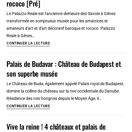
rococo [Pré]
:
42
Le Palazzo Reale est l'ancienne demeure des Savoie à Gênes
bâtiments
transformée en somptueux musée pour les amatrices et
magnifiques
amateurs d'art et d'art décoratif baroque et rococo. Palazzo
classés
Reale à Gènes…
à
Palais
CONTINUER LA LECTURE
l’Unesco
Royal
à
Palais de Budavar : Château de Budapest et
Gênes
son superbe musée
:
Splendeur
Le Château de Buda, également appelé Palais royal de Budapest,
baroque
domine la colline du château sur la rive occidentale du Danube.
et
Résidence des rois hongrois depuis le Moyen Âge, il…
rococo
Palais
CONTINUER LA LECTURE
[Pré]
de
Budavar
Vive la reine ! 4 châteaux et palais de
: