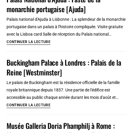
de
monarchie portugaise [Ajuda]
Cristal
à
Palais national d'Ajuda à Lisbonne : La splendeur de la monarchie
Porto
portugaise dans un palais à l'histoire compliquée. Visite gratuite
:
avec la Lisboa card Salle de réception du Palais national…
Belle
Palais
CONTINUER LA LECTURE
vue
National
sur
d’Ajuda
Buckingham Palace à Londres : Palais de la
le
:
Douro
Reine [Westminster]
Faste
de
Le palais de Buckingham est la résidence officielle de la famille
la
royale britannique depuis 1837. Une partie de l'édifice est
monarchie
accessible au public chaque année durant les mois d'août et…
portugaise
Buckingham
CONTINUER LA LECTURE
[Ajuda]
Palace
à
Musée Galleria Doria Phamphilj à Rome :
Londres