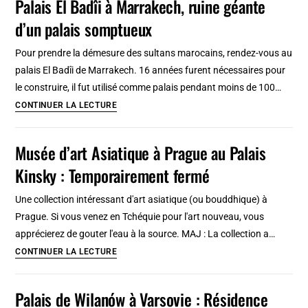
Palais El Badîi à Marrakech, ruine géante
à
d’un palais somptueux
Naples
:
Pour prendre la démesure des sultans marocains, rendez-vous au
Lieux
palais El Badîi de Marrakech. 16 années furent nécessaires pour
insolites
le construire, il fut utilisé comme palais pendant moins de 100…
et
Palais
CONTINUER LA LECTURE
peu
El
connus
Badîi
Musée d’art Asiatique à Prague au Palais
à
Kinsky : Temporairement fermé
Marrakech,
ruine
Une collection intéressant d'art asiatique (ou bouddhique) à
géante
Prague. Si vous venez en Tchéquie pour l'art nouveau, vous
d’un
apprécierez de gouter l'eau à la source. MAJ : La collection a…
palais
Musée
CONTINUER LA LECTURE
somptueux
d’art
Asiatique
Palais de Wilanów à Varsovie : Résidence
à