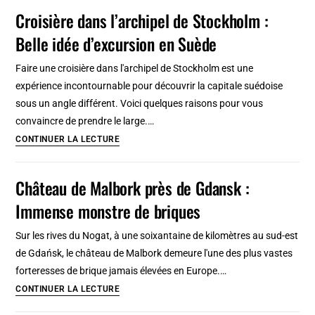
depuis
Croisière dans l’archipel de Stockholm :
Édimbourg
Belle idée d’excursion en Suède
:
Sur
Faire une croisière dans l'archipel de Stockholm est une
les
expérience incontournable pour découvrir la capitale suédoise
traces
sous un angle différent. Voici quelques raisons pour vous
de
convaincre de prendre le large.…
la
Croisière
CONTINUER LA LECTURE
série
dans
dans
l’archipel
Château de Malbork près de Gdansk :
les
de
châteaux
Immense monstre de briques
Stockholm
écossais
:
Sur les rives du Nogat, à une soixantaine de kilomètres au sud-est
Belle
de Gdańsk, le château de Malbork demeure l'une des plus vastes
idée
forteresses de brique jamais élevées en Europe.…
d’excursion
Château
CONTINUER LA LECTURE
en
de
Suède