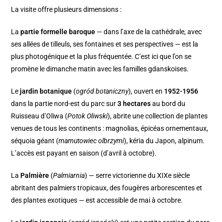
La visite offre plusieurs dimensions :
La
partie formelle baroque
— dans l’axe de la cathédrale, avec
ses allées de tilleuls, ses fontaines et ses perspectives — est la
plus photogénique et la plus fréquentée. C’est ici que l’on se
promène le dimanche matin avec les familles gdanskoises.
Le
jardin botanique
(
ogród botaniczny
), ouvert en
1952-1956
dans la partie nord-est du parc sur
3 hectares
au bord du
Ruisseau d’Oliwa (
Potok Oliwski
), abrite une collection de plantes
venues de tous les continents : magnolias, épicéas ornementaux,
séquoia géant (
mamutowiec olbrzymi
), kéria du Japon, alpinum.
L’accès est payant en saison (d’avril à octobre).
La
Palmière
(
Palmiarnia
) — serre victorienne du XIXe siècle
abritant des palmiers tropicaux, des fougères arborescentes et
des plantes exotiques — est accessible de mai à octobre.