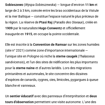
Sobieszewo
(
Wyspa Sobieszewska
) — longue d’environ
11 km
et
large de 2 à 3 km, coincée entre les bras occidentaux de la Vistule
et la mer Baltique — constitue l’espace naturel le plus précieux de
la région. La réserve de
Ptasi Raj
(
Paradis des Oiseaux
), créée en
1909
par le naturaliste
Hugo Conwentz
et officiellement
inaugurée en
1915
, en occupe la pointe occidentale.
Elle est inscrite à la
Convention de Ramsar
sur les zones humides
(site n° 2321) comme zone d’importance internationale —
l’unique site en Pologne où niche la
sterne caugek
(
Thalasseus
sandvicensis
), et l’un des sites de nidification les plus importants
pour la
sterne naine
et d’autres laridés. Lors des migrations
printanières et automnales, le site concentre des dizaines
d’espèces de canards, cygnes, oies, limicoles, pygargues à queue
blanche et vanneaux.
Un
sentier éducatif
avec des panneaux d’interprétation et
deux
tours d’observation
permettent une visite autonome. L’une des