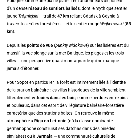
Pologne comme une plaine plate. Les randonneurs disposent
d’un dense
réseau de sentiers balisés
, dont le mythique sentier
jaune
Trójmiejski
— trail de
47 km
reliant Gdańsk à Gdynia à
travers les crêtes forestières — et le sentier rouge
Wejherowski
(
55
km
).
Depuis les
points de vue
(
punkty widokowe
) sur les lisières est du
massif, la vue plonge sur la mer Baltique, les plages et les trois
villes — une perspective quasi-montagnarde qui ne manque
jamais d’étonner.
Pour Sopot en particulier, la forêt est intimement liée à l’identité
de la station balnéaire : les villas historiques de la ville semblent
littéralement
enfouies dans les bois
, comme perdues entre pins
et bouleaux, dans cet esprit de villégiature balnéaire-forestière
caractéristique des stations baltes. On retrouve la même
atmosphère à
Riga en Lettonie
(où la classe dominante
germanophone construisit ses datchas dans des pinèdes
similaires) ou à
Jūrmala
— une communauté culturelle de