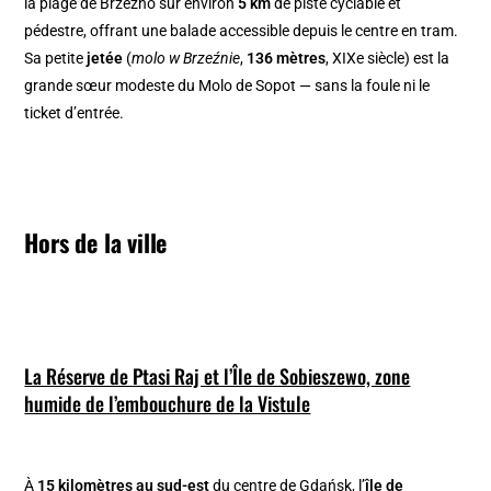
la plage de Brzeźno sur environ
5 km
de piste cyclable et
pédestre, offrant une balade accessible depuis le centre en tram.
Sa petite
jetée
(
molo w Brzeźnie
,
136 mètres
, XIXe siècle) est la
grande sœur modeste du Molo de Sopot — sans la foule ni le
ticket d’entrée.
Hors de la ville
La Réserve de Ptasi Raj et l’Île de Sobieszewo, zone
humide de l’embouchure de la Vistule
À
15 kilomètres au sud-est
du centre de Gdańsk, l’
île de