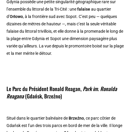
Gdynia possède une petite singularité géographique rare sur
l’ensemble du littoral de la Tri-Cité : une
falaise
au quartier
d’
Orłowo
, à la frontière sud avec Sopot. C’est peu — quelques
dizaines de mètres de hauteur —, mais c’est la seule véritable
falaise du littoral trivillois, et elle donne à la promenade le long de
la plage entre Gdynia et Sopot une dimension paysagère plus
variée qu’ailleurs. La vue depuis le promontoire boisé sur la plage
et la mer mérite le détour.
Le Parc du Président Ronald Reagan,
Park im. Ronalda
Reagana
(Gdańsk, Brzeźno)
Situé dans le quartier balnéaire de
Brzeźno
, ce parc côtier de
Gdańsk est l’un des trois parcs en bord de mer de la ville. Il longe