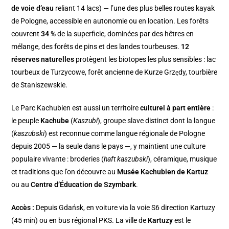
de voie d’eau
reliant 14 lacs) — l’une des plus belles routes kayak
de Pologne, accessible en autonomie ou en location. Les forêts
couvrent
34 %
de la superficie, dominées par des hêtres en
mélange, des forêts de pins et des landes tourbeuses.
12
réserves naturelles
protègent les biotopes les plus sensibles : lac
tourbeux de Turzycowe, forêt ancienne de Kurze Grzędy, tourbière
de Staniszewskie.
Le Parc Kachubien est aussi un territoire
culturel à part entière
:
le peuple
Kachube
(
Kaszubi
), groupe slave distinct dont la langue
(
kaszubski
) est reconnue comme langue régionale de Pologne
depuis 2005 — la seule dans le pays —, y maintient une culture
populaire vivante : broderies (
haft kaszubski
), céramique, musique
et traditions que l’on découvre au
Musée Kachubien de Kartuz
ou au
Centre d’Éducation de Szymbark
.
Accès :
Depuis Gdańsk, en voiture via la voie S6 direction Kartuzy
(45 min) ou en bus régional PKS. La ville de
Kartuzy
est le