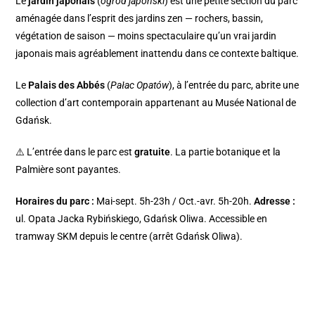
Le
jardin japonais
(
ogród japoński
) est une petite section du parc
aménagée dans l’esprit des jardins zen — rochers, bassin,
végétation de saison — moins spectaculaire qu’un vrai jardin
japonais mais agréablement inattendu dans ce contexte baltique.
Le
Palais des Abbés
(
Pałac Opatów
), à l’entrée du parc, abrite une
collection d’art contemporain appartenant au Musée National de
Gdańsk.
⚠️ L’entrée dans le parc est
gratuite
. La partie botanique et la
Palmière sont payantes.
Horaires du parc :
Mai-sept. 5h-23h / Oct.-avr. 5h-20h.
Adresse :
ul. Opata Jacka Rybińskiego, Gdańsk Oliwa. Accessible en
tramway SKM depuis le centre (arrêt Gdańsk Oliwa).