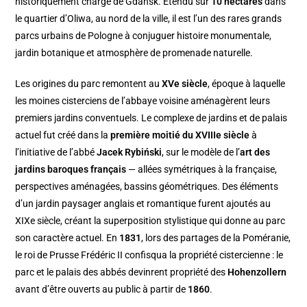
historiquement chargé de Gdańsk. Étendu sur
10 hectares
dans
le quartier d’Oliwa, au nord de la ville, il est l’un des rares grands
parcs urbains de Pologne à conjuguer histoire monumentale,
jardin botanique et atmosphère de promenade naturelle.
Les origines du parc remontent au
XVe siècle
, époque à laquelle
les moines cisterciens de l’abbaye voisine aménagèrent leurs
premiers jardins conventuels. Le complexe de jardins et de palais
actuel fut créé dans la
première moitié du XVIIIe siècle
à
l’initiative de l’abbé
Jacek Rybiński
, sur le modèle de l’
art des
jardins baroques français
— allées symétriques à la française,
perspectives aménagées, bassins géométriques. Des éléments
d’un jardin paysager anglais et romantique furent ajoutés au
XIXe siècle, créant la superposition stylistique qui donne au parc
son caractère actuel. En
1831
, lors des partages de la Poméranie,
le roi de Prusse Frédéric II confisqua la propriété cistercienne : le
parc et le palais des abbés devinrent propriété des
Hohenzollern
avant d’être ouverts au public à partir de
1860
.