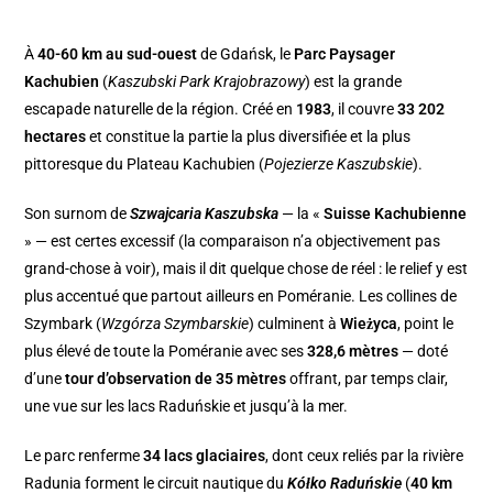
À
40-60 km au sud-ouest
de Gdańsk, le
Parc Paysager
Kachubien
(
Kaszubski Park Krajobrazowy
) est la grande
escapade naturelle de la région. Créé en
1983
, il couvre
33 202
hectares
et constitue la partie la plus diversifiée et la plus
pittoresque du Plateau Kachubien (
Pojezierze Kaszubskie
).
Son surnom de
Szwajcaria Kaszubska
— la «
Suisse Kachubienne
» — est certes excessif (la comparaison n’a objectivement pas
grand-chose à voir), mais il dit quelque chose de réel : le relief y est
plus accentué que partout ailleurs en Poméranie. Les collines de
Szymbark (
Wzgórza Szymbarskie
) culminent à
Wieżyca
, point le
plus élevé de toute la Poméranie avec ses
328,6 mètres
— doté
d’une
tour d’observation de 35 mètres
offrant, par temps clair,
une vue sur les lacs Raduńskie et jusqu’à la mer.
Le parc renferme
34 lacs glaciaires
, dont ceux reliés par la rivière
Radunia forment le circuit nautique du
Kółko Raduńskie
(
40 km