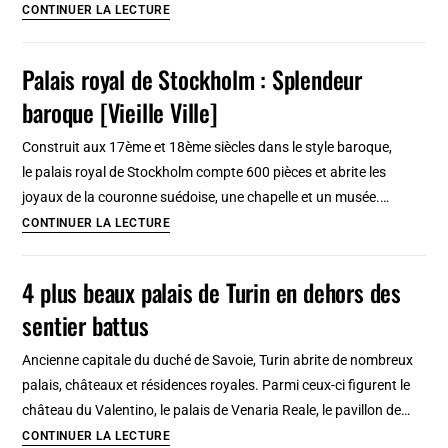
Palais
CONTINUER LA LECTURE
Real
Alcazar
Palais royal de Stockholm : Splendeur
à
baroque [Vieille Ville]
Séville
:
Construit aux 17ème et 18ème siècles dans le style baroque,
Incontournable
le palais royal de Stockholm compte 600 pièces et abrite les
!
joyaux de la couronne suédoise, une chapelle et un musée.…
Palais
CONTINUER LA LECTURE
royal
de
4 plus beaux palais de Turin en dehors des
Stockholm
sentier battus
:
Splendeur
Ancienne capitale du duché de Savoie, Turin abrite de nombreux
baroque
palais, châteaux et résidences royales. Parmi ceux-ci figurent le
[Vieille
château du Valentino, le palais de Venaria Reale, le pavillon de…
Ville]
4
CONTINUER LA LECTURE