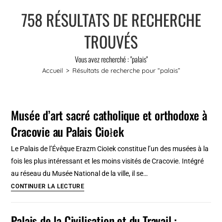
758
RÉSULTATS DE RECHERCHE
TROUVÉS
Vous avez recherché : "palais"
Accueil
>
Résultats de recherche pour
“palais”
Musée d’art sacré catholique et orthodoxe à
Cracovie au Palais Ciołek
Le Palais de l’Évêque Erazm Ciołek constitue l’un des musées à la
fois les plus intéressant et les moins visités de Cracovie. Intégré
au réseau du Musée National de la ville, il se…
Musée
CONTINUER LA LECTURE
d’art
sacré
Palais de la Civilisation et du Travail :