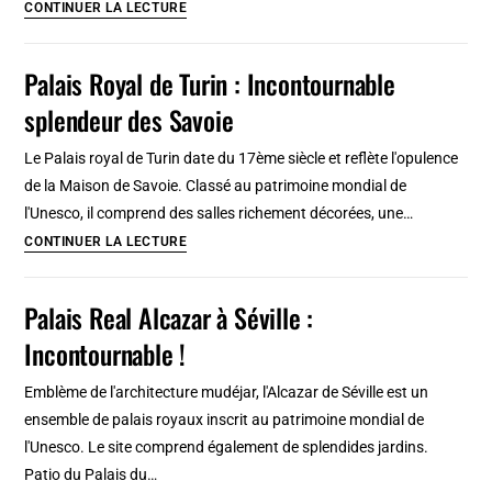
Chateau
CONTINUER LA LECTURE
de
Dublin
Palais Royal de Turin : Incontournable
:
splendeur des Savoie
LE
palais
Le Palais royal de Turin date du 17ème siècle et reflète l'opulence
et
de la Maison de Savoie. Classé au patrimoine mondial de
sa
l'Unesco, il comprend des salles richement décorées, une…
superbe
Palais
CONTINUER LA LECTURE
chapelle
Royal
de
Palais Real Alcazar à Séville :
Turin
Incontournable !
:
Incontournable
Emblème de l'architecture mudéjar, l'Alcazar de Séville est un
splendeur
ensemble de palais royaux inscrit au patrimoine mondial de
des
l'Unesco. Le site comprend également de splendides jardins.
Savoie
Patio du Palais du…