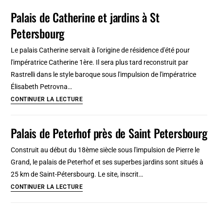
à
Palais de Catherine et jardins à St
Bangkok
Petersbourg
:
Incontournable
Le palais Catherine servait à l'origine de résidence d'été pour
résidence
l'impératrice Catherine 1ère. Il sera plus tard reconstruit par
royale
Rastrelli dans le style baroque sous l'impulsion de l'impératrice
[Vieille
Élisabeth Petrovna…
Ville]
Palais
CONTINUER LA LECTURE
de
Catherine
Palais de Peterhof près de Saint Petersbourg
et
jardins
Construit au début du 18ème siècle sous l'impulsion de Pierre le
à
Grand, le palais de Peterhof et ses superbes jardins sont situés à
St
25 km de Saint-Pétersbourg. Le site, inscrit…
Petersbourg
Palais
CONTINUER LA LECTURE
de
Peterhof