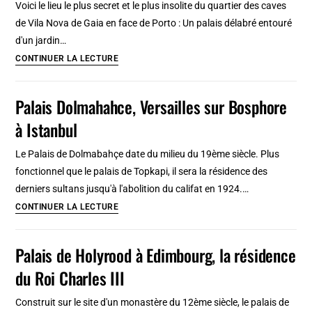
Voici le lieu le plus secret et le plus insolite du quartier des caves
de
de Vila Nova de Gaia en face de Porto : Un palais délabré entouré
Split
d'un jardin…
Parc
CONTINUER LA LECTURE
Quinta
das
Palais Dolmahahce, Versailles sur Bosphore
Devesas
à Istanbul
à
Porto
Le Palais de Dolmabahçe date du milieu du 19ème siècle. Plus
:
fonctionnel que le palais de Topkapi, il sera la résidence des
Camélias,
derniers sultans jusqu'à l'abolition du califat en 1924.…
palais
Palais
CONTINUER LA LECTURE
&
Dolmahahce,
fantôme
Versailles
Palais de Holyrood à Edimbourg, la résidence
sur
du Roi Charles III
Bosphore
à
Construit sur le site d'un monastère du 12ème siècle, le palais de
Istanbul