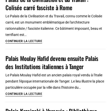
catholique
Colisée carré fasciste à Rome
et
orthodoxe
Le Palais de la Civilisation et du Travail, connu comme le Colisée
à
carré, est un monument emblématique de l'architecture
Cracovie
rationnaliste / fasciste italienne. Ce bâtiment imposant, beau et
au
terrifiant est…
Palais
Palais
CONTINUER LA LECTURE
Ciołek
de
la
Palais Moulay Hafid devenu ensuite Palais
Civilisation
des Institutions italiennes à Tanger
et
du
Le Palais Moulay Hafid est un ancien palais royal vendu à l'Italie
Travail
pendant l'époque internationale de Tanger. Le lieu illustre la place
:
particulière occupée par la ville dans l'histoire du…
Colisée
Palais
CONTINUER LA LECTURE
carré
Moulay
fasciste
Hafid
Palais Krasinski à Varsovie : Bibliothèque
à