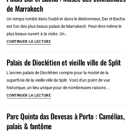
de Marrakech
le
palais
Un temps tombé dans l'oubli et dans le déshonneur, Dar el Bacha
des
est l'un des plus beaux palais de Marrakech. Peut-être même le
Glaoui
plus beaux ouvert à la visite. Un…
Palais
CONTINUER LA LECTURE
Dar
el
Palais de Dioclétien et vieille ville de Split
Bacha
:
L'ancien palais de Dioclétien compte pour la moitié de la
Musée
superficie de la vieille ville de Split. Voici d'un point de vue
des
historique, un lieu unique pour de nombreuses raisons.…
confluences
Palais
CONTINUER LA LECTURE
de
de
Marrakech
Dioclétien
Parc Quinta das Devesas à Porto : Camélias,
et
palais & fantôme
vieille
ville