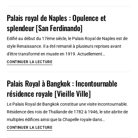
plus
beaux
Palais royal de Naples : Opulence et
palais
splendeur [San Ferdinando]
de
Turin
Edifié au début du 17ème siècle, le Palais Royal de Naples est de
en
style Renaissance. Il a été remanié à plusieurs reprises avant
dehors
d'être transformé en musée en 1919. Actuellement…
des
Palais
CONTINUER LA LECTURE
sentier
royal
battus
de
Palais Royal à Bangkok : Incontournable
Naples
résidence royale [Vieille Ville]
:
Opulence
Le Palais Royal de Bangkok constitue une visite incontournable.
et
Résidence des rois de Thaïlande de 1782 à 1946, le site abrite de
splendeur
multiples édifices ainsi que la Chapelle royale dans…
[San
Palais
CONTINUER LA LECTURE
Ferdinando]
Royal