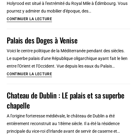
Holyrood est situé à l'extrémité du Royal Mile à Édimbourg. Vous
pourrez y admirer du mobilier d'époque, des…
Palais
CONTINUER LA LECTURE
de
Holyrood
Palais des Doges à Venise
à
Edimbourg,
Voici le centre politique de la Méditerranée pendant des siècles.
la
Le superbe palais d'une République oligarchique ayant fait le lien
résidence
entre l'Orient et l'Occident. Vue depuis les eaux du Palais…
du
Palais
CONTINUER LA LECTURE
Roi
des
Charles
Doges
Chateau de Dublin : LE palais et sa superbe
III
à
chapelle
Venise
A l'origine forteresse médiévale, le château de Dublin a été
entièrement reconstruit au 18ème siècle. Il a été la résidence
principale du vice-roi d'Irlande avant de servir de caserne et…