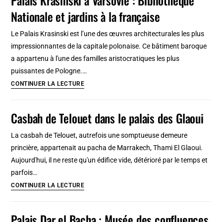
devenu
Rome
Nationale et jardins à la française
ensuite
Palais
Le Palais Krasinski est l’une des œuvres architecturales les plus
des
impressionnantes de la capitale polonaise. Ce bâtiment baroque
Institutions
a appartenu à l'une des familles aristocratiques les plus
italiennes
puissantes de Pologne.…
à
Palais
CONTINUER LA LECTURE
Tanger
Krasinski
à
Casbah de Telouet dans le palais des Glaoui
Varsovie
:
La casbah de Telouet, autrefois une somptueuse demeure
Bibliothèque
princière, appartenait au pacha de Marrakech, Thami El Glaoui.
Nationale
Aujourd'hui, il ne reste qu'un édifice vide, détérioré par le temps et
et
parfois…
jardins
Casbah
CONTINUER LA LECTURE
à
de
la
Telouet
Palais Dar el Bacha : Musée des confluences
française
dans