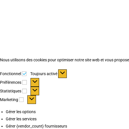
Nous utilisons des cookies pour optimiser notre site web et vous proposer 
Fonctionnel
Fonctionnel
Toujours activé
Préférences
Préférences
Statistiques
Statistiques
Marketing
Marketing
Gérer les options
Gérer les services
Gérer {vendor_count} fournisseurs