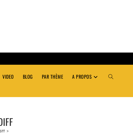
VIDEO
BLOG
PAR THÈME
A PROPOS
TOGGLE
WEBSITE
DIFF
SEARCH
iff
>