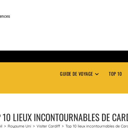
rences
GUIDE DE VOYAGE
TOP 10
 10 LIEUX INCONTOURNABLES DE CAR
il
>
Royaume Uni
>
Visiter Cardiff
>
Top 10 lieux incontournables de Card