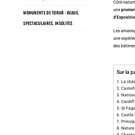
Côté natur
une
prome
MONUMENTS DE TORUŃ : BEAUX,
d’Expositio
SPECTACULAIRES, INSOLITES
Les amateur
une expérie
des bâtimen
Sur la p
Le châ
Castel
Nationa
Cardiff
St Fag
Castle 
Princip
Nature
Chapter