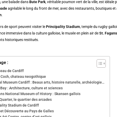
e, une balade dans
Bute Park
, véritable poumon vert de la ville, est idéal
nade
agréable le long du front de mer, avec des restaurants, boutiques e
n
.
s de sport peuvent visiter le
Principality Stadium
, temple du rugby gallo
nce immersive dans la culture galloise, le musée en plein air de
St. Fagan
ts historiques restitués.
age :
teau de Cardiff
l Coch, chateau neogothique
l Museum Cardiff : Beaux arts, histoire naturelle, archéologie…
 Bay : Architecture, culture et sciences
ans National Museum of History : Skansen gallois
Quarter, le quartier des arcades
ality Stadium de Cardiff
 et Découverte au Pays de Galles
 Art Centre, centre d’art gallois